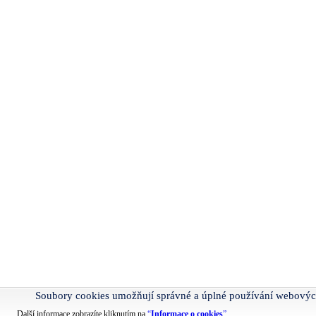
Soubory cookies umožňují správné a úplné používání webovýc
Další informace zobrazíte kliknutím na
“
Informace o cookies
”
.