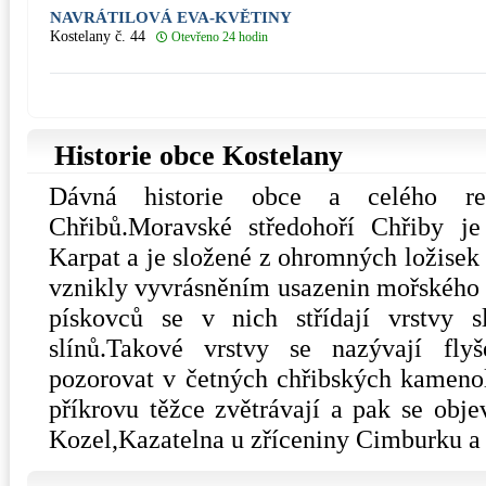
NAVRÁTILOVÁ EVA-KVĚTINY
Kostelany č. 44
Otevřeno 24 hodin
Historie obce Kostelany
Dávná historie obce a celého reg
Chřibů.Moravské středohoří Chřiby j
Karpat a je složené z ohromných ložisek
vznikly vyvrásněním usazenin mořského 
pískovců se v nich střídají vrstvy s
slínů.Takové vrstvy se nazývají fl
pozorovat v četných chřibských kameno
příkrovu těžce zvětrávají a pak se obje
Kozel,Kazatelna u zříceniny Cimburku 