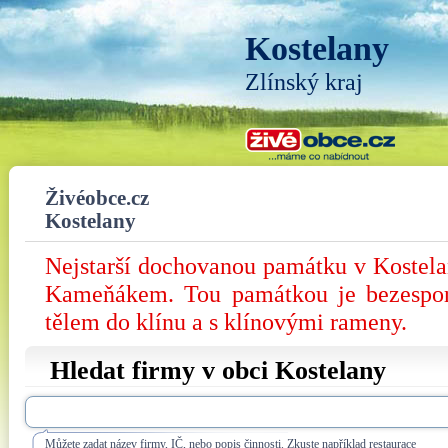
Kostelany
Zlínský kraj
Živéobce.cz
Kostelany
Nejstarší dochovanou památku v Kostel
Kameňákem. Tou památkou je bezesporu
tělem do klínu a s klínovými rameny.
Hledat firmy v obci Kostelany
Můžete zadat název firmy, IČ, nebo popis činnosti. Zkuste například restaurace