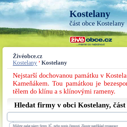
Kostelany
část obce Kostelany
Živéobce.cz
Kostelany
Kostelany
Nejstarší dochovanou památku v Kostel
Kameňákem. Tou památkou je bezesporu
tělem do klínu a s klínovými rameny.
Hledat firmy v obci Kostelany, čás
Můžete zadat název firmy, IČ, nebo popis činnosti. Zkuste například restaurace