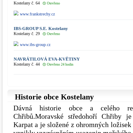
Kostelany č. 64
Otevřeno
www.frankstrechy.cz
IBS-GROUP S.E. Kostelany
Kostelany č. 29
Otevřeno
www.ibs-group.cz
NAVRÁTILOVÁ EVA-KVĚTINY
Kostelany č. 44
Otevřeno 24 hodin
Historie obce Kostelany
Dávná historie obce a celého reg
Chřibů.Moravské středohoří Chřiby j
Karpat a je složené z ohromných ložisek
vznikly vyvrásněním usazenin mořského 