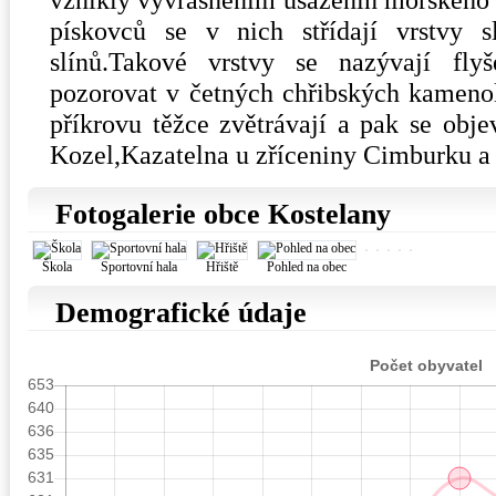
pískovců se v nich střídají vrstvy s
slínů.Takové vrstvy se nazývají fl
pozorovat v četných chřibských kameno
příkrovu těžce zvětrávají a pak se obje
Kozel,Kazatelna u zříceniny Cimburku 
Fotogalerie obce Kostelany
Škola
Sportovní hala
Hřiště
Pohled na obec
Demografické údaje