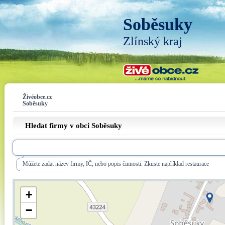
Soběsuky
Zlínský kraj
Živéobce.cz
Soběsuky
Hledat firmy v obci Soběsuky
Můžete zadat název firmy, IČ, nebo popis činnosti. Zkuste například restaurace
+
−