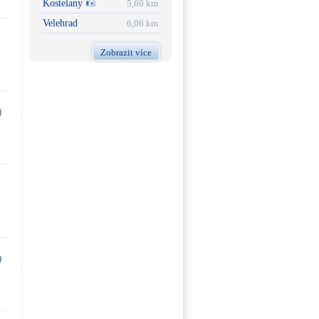
Kostelany
5,60 km
Velehrad
6,06 km
Zobrazit více