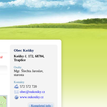
Obec Košíky
Košíky č. 172, 68704,
ně
Traplice
Osoby
Mgr. Šlechta Jaroslav,
starosta
Kontakty
572 572 720
obec@oukosiky.cz
www.oukosiky.cz
Kompletní info