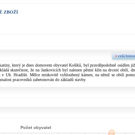
É ZBOŽÍ
celá histor
atiny, který je dnes domovem obyvatel Košíků, byl pravděpodobně osídlen již
á skutečnost, že na Jankovicích byl nalezen pěstní klín na drcení obilí, dn
a v Uh. Hradišti. Mělce miskovitě vyhloubený kámen, na němž se obilí pomo
eznalost pracovníků zabetonován do základů stavby.