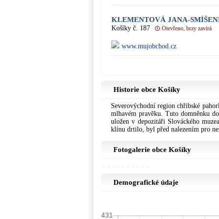
KLEMENTOVÁ JANA-SMÍŠEN
Košíky č. 187
Otevřeno, brzy zavírá
www.mujobchod.cz
Historie obce Košíky
Severovýchodní region chřibské pahork
mlhavém pravěku. Tuto domněnku doklád
uložen v depozitáři Slováckého muze
klínu drtilo, byl před nalezením pro n
Fotogalerie obce Košíky
Demografické údaje