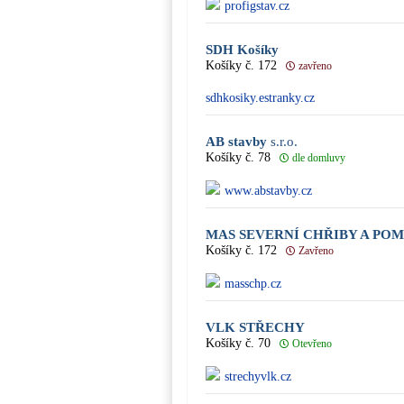
profigstav.cz
SDH Košíky
Košíky č. 172
zavřeno
sdhkosiky.estranky.cz
AB stavby
s.r.o.
Košíky č. 78
dle domluvy
www.abstavby.cz
MAS SEVERNÍ CHŘIBY A PO
Košíky č. 172
Zavřeno
masschp.cz
VLK STŘECHY
Košíky č. 70
Otevřeno
strechyvlk.cz