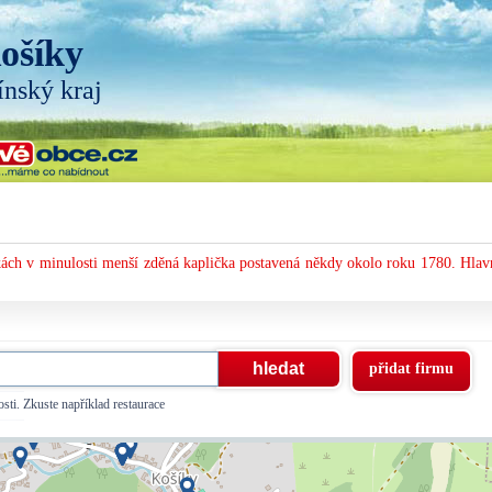
ošíky
ínský kraj
kách v minulosti menší zděná kaplička postavená někdy okolo roku 1780. Hlav
přidat firmu
sti. Zkuste například restaurace