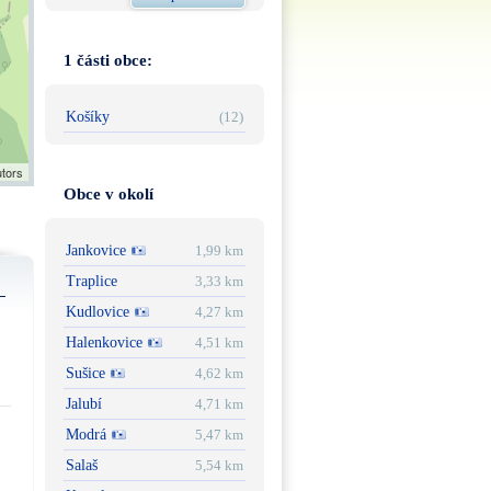
1 části obce:
Košíky
(12)
utors
Obce v okolí
Jankovice
1,99 km
Traplice
3,33 km
Kudlovice
4,27 km
Halenkovice
4,51 km
Sušice
4,62 km
Jalubí
4,71 km
Modrá
5,47 km
Salaš
5,54 km