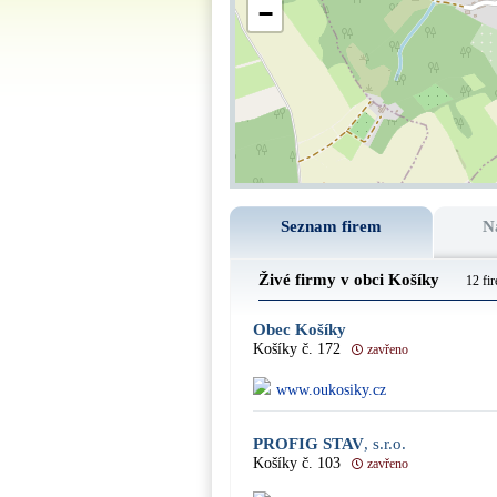
−
Seznam firem
N
Živé firmy v obci Košíky
12 fi
Obec Košíky
Košíky č. 172
zavřeno
www.oukosiky.cz
PROFIG STAV
, s.r.o.
Košíky č. 103
zavřeno