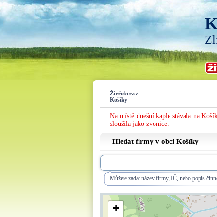
K
Zl
Živéobce.cz
Košíky
Na místě dnešní kaple stávala na Koší
sloužila jako zvonice.
Hledat firmy v obci Košíky
Můžete zadat název firmy, IČ, nebo popis činno
+