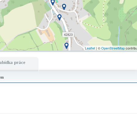
Leaflet
| ©
OpenStreetMap
contrib
abídka práce
rem