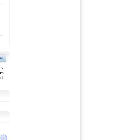
ie
 v
es
cí