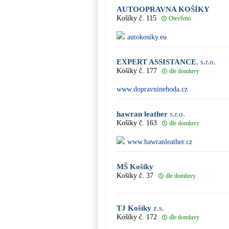
AUTOOPRAVNA KOŠÍKY
Košíky č. 115
Otevřeno
autokosiky.eu
EXPERT ASSISTANCE
, s.r.o.
Košíky č. 177
dle domluvy
www.dopravninehoda.cz
hawran leather
s.r.o.
Košíky č. 163
dle domluvy
www.hawranleather.cz
MŠ Košíky
Košíky č. 37
dle domluvy
TJ Košíky
z.s.
Košíky č. 172
dle domluvy