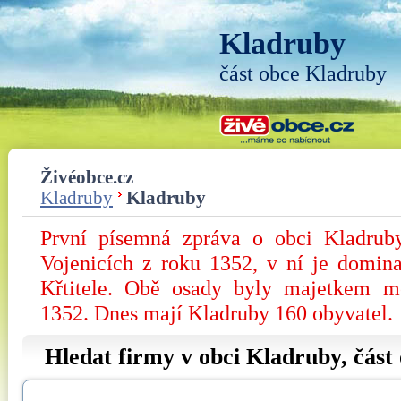
Kladruby
část obce Kladruby
Živéobce.cz
Kladruby
Kladruby
První písemná zpráva o obci Kladrub
Vojenicích z roku 1352, v ní je dominan
Křtitele. Obě osady byly majetkem mě
1352. Dnes mají Kladruby 160 obyvatel.
Hledat firmy v obci Kladruby, část