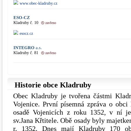
www.obec-kladruby.cz
ESO-CZ
Kladruby č. 10
zavřeno
esocz.cz
INTEGRO
a.s.
Kladruby č. 81
zavřeno
Historie obce Kladruby
Obec Kladruby je tvořena částmi Kladr
Vojenice. První písemná zpráva o obci
osadě Vojenicích z roku 1352, v ní je
sv.Jana Křtitele. Obě osady byly majetk
r. 1352. Dnes mají Kladruby 170 ob