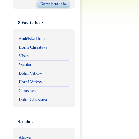
Kompletní info
8 částí obce:
Andělská Hora
Horní Chrastava
Víska
Vysoká
Dolní Vítkov
Horní Vítkov
Chrastava
Dolní Chrastava
45 ulic:
Alšova