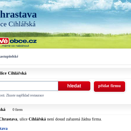
hrastava
ice Cihlářská
astupitelské
lice
Cihlářská
přidat firmu
sti. Zkuste například restaurace
ská
0 firem
Chrastava
, ulice
Cihlářská
není dosud zařazená žádna firma.
stava