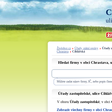
C
ul
Živéobce.cz
Úřady, státní správy
Úřady z
Chrastava
Cihlářská
Hledat firmy v obci Chrastava, u
Můžete zadat název firmy, IČ, nebo popis činno
Úřady zastupitelské, ulice
Cihlář
V oboru
Úřady zastupitelské
, v obci
Zobrazit všechny firmy v obci Chra