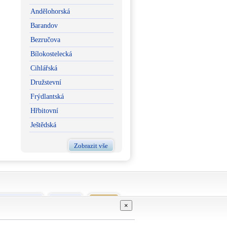
Andělohorská
Barandov
Bezručova
Bílokostelecká
Cihlářská
Družstevní
Frýdlantská
Hřbitovní
Ještědská
Zobrazit vše
vní podmínky
Kontakt
GDPR
×