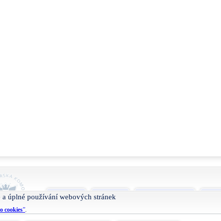
O projektu
Nápověda
Podmínky užívání
Smlu
 a úplné používání webových stránek
o cookies
”
.