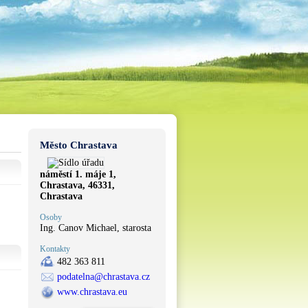
Město Chrastava
náměstí 1. máje 1,
Chrastava, 46331,
Chrastava
Osoby
Ing. Canov Michael, starosta
Kontakty
482 363 811
podatelna@chrastava.cz
www.chrastava.eu