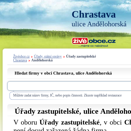
Chrastava
ulice Andělohorská
Živéobce.cz
Úřady, státní správy
Úřady zastupitelské
Chrastava
Andělohorská
Hledat firmy v obci Chrastava, ulice
Andělohorská
Můžete zadat název firmy, IČ, nebo popis činnosti. Zkuste například restaurace
Úřady zastupitelské, ulice
Anděloho
V oboru
Úřady zastupitelské
, v obci
C
není dosud zařazená žádna firma.