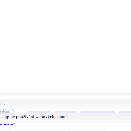
O projektu
Nápověda
Podmínky užívání
Smlu
 a úplné používání webových stránek
o cookies
”
.