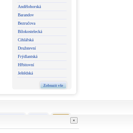
Andělohorská
Barandov
Bezručova
Bílokostelecká
Cihlářská
Družstevní
Frýdlantská
Hřbitovní
Ještědská
Zobrazit vše
vní podmínky
Kontakt
GDPR
×