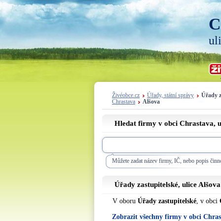
C
ul
Živéobce.cz
Úřady, státní správy
Úřady z
Chrastava
Alšova
Hledat firmy v obci Chrastava, u
Můžete zadat název firmy, IČ, nebo popis činno
Úřady zastupitelské, ulice
Alšova
V oboru
Úřady zastupitelské
, v obci
Zobrazit všechny firmy v obci Chra