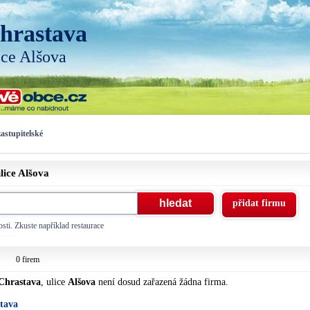
hrastava
ice Alšova
astupitelské
lice
Alšova
přidat firmu
sti. Zkuste například restaurace
0 firem
Chrastava
, ulice
Alšova
není dosud zařazená žádna firma.
stava