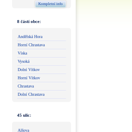
Kompletní info
8 částí obce:
Andělská Hora
Horní Chrastava
Víska
Vysoká
Dolní Vítkov
Horní Vítkov
Chrastava
Dolní Chrastava
45 ulic:
Alšova