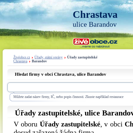
Chrastava
ulice Barandov
Živéobce.cz
Úřady, státní správy
Úřady zastupitelské
Chrastava
Barandov
Hledat firmy v obci Chrastava, ulice
Barandov
Můžete zadat název firmy, IČ, nebo popis činnosti. Zkuste například restaurace
Úřady zastupitelské, ulice
Barando
V oboru
Úřady zastupitelské
, v obci
Ch
dosud zařazená žádna firma.