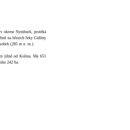
 v okrese Nymburk, protéká
ížině na březích řeky Cidliny
obrh (285 m n. m.).
km jižně od Kolína. Má 651
lohu 242 ha.