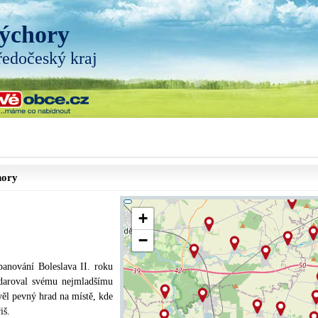
ýchory
ředočeský kraj
hory
+
−
anování Boleslava II. roku
 daroval svému nejmladšímu
věl pevný hrad na místě, kde
iš.