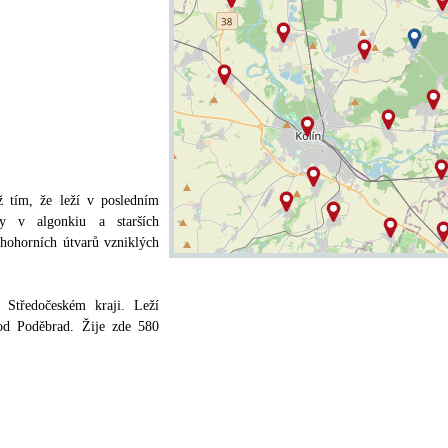
 tím, že leží v posledním
ly v algonkiu a starších
hohorních útvarů vzniklých
Středočeském kraji. Leží
 od Poděbrad. Žije zde 580