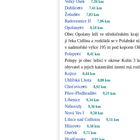
Velký Osek
7,26 km
Dobšice
7,41 km
Žehuň
7,83 km
Radovesnice II
7,96 km
Opolany
8,18 km
Obec Opolany leží ve středočeském kraji
jí řeka Cidlina a rozkládá se v Polabské n
v nadmořské výšce 195 m pod kopcem Ošk
Polepy
8,41 km
Polepy je obec ležící v okrese Kolín 3 
obyvatel a jejich katastrální území má roz
Kojice
8,44 km
Uhlířská Lhota
8,80 km
Choťovice
8,92 km
Pňov-Předhradí
9,21 km
Libenice
9,34 km
Nebovidy
9,36 km
Nová Ves I
9,50 km
Libice nad Cidlinou
9,51 km
Hlízov
9,58 km
Oseček
9,71 km
Hradčany
9,91 km