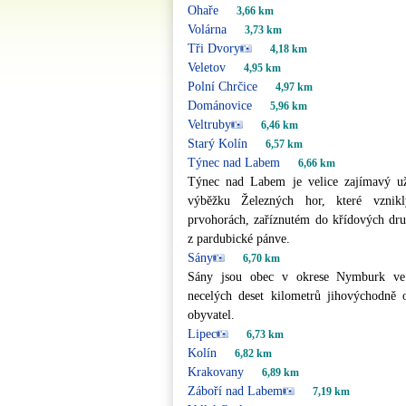
Ohaře
3,66 km
Volárna
3,73 km
Tři Dvory
4,18 km
Veletov
4,95 km
Polní Chrčice
4,97 km
Dománovice
5,96 km
Veltruby
6,46 km
Starý Kolín
6,57 km
Týnec nad Labem
6,66 km
Týnec nad Labem je velice zajímavý už
výběžku Železných hor, které vznik
prvohorách, zaříznutém do křídových dru
z pardubické pánve.
Sány
6,70 km
Sány jsou obec v okrese Nymburk ve 
necelých deset kilometrů jihovýchodně
obyvatel.
Lipec
6,73 km
Kolín
6,82 km
Krakovany
6,89 km
Záboří nad Labem
7,19 km