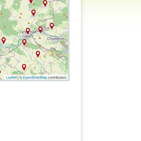
Leaflet
| ©
OpenStreetMap
contributors