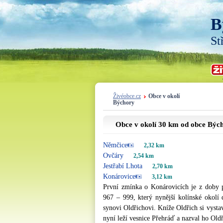
B
St
Živéobce.cz
Obce v okolí
Býchory
Obce v okolí 30 km od obce Býc
Němčice
2,32 km
Ovčáry
2,54 km
Jestřabí Lhota
2,70 km
Konárovice
3,12 km
První zmínka o Konárovicích je z doby p
967 – 999, který nynější kolínské okolí
synovi Oldřichovi. Kníže Oldřich si vysta
nyní leží vesnice Přehráď a nazval ho Oldř