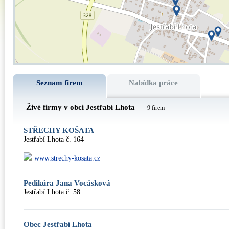
Seznam firem
Nabídka práce
Živé firmy v obci Jestřabí Lhota
9 firem
STŘECHY KOŠATA
Jestřabí Lhota č. 164
www.strechy-kosata.cz
Pedikúra Jana Vocásková
Jestřabí Lhota č. 58
Obec Jestřabí Lhota