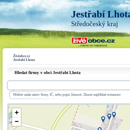
Jestřabí Lhot
Středočeský kraj
Živéobce.cz
Jestřabí Lhota
Hledat firmy v obci Jestřabí Lhota
Můžete zadat název firmy, IČ, nebo popis činnosti. Zkuste například restaurace
+
−