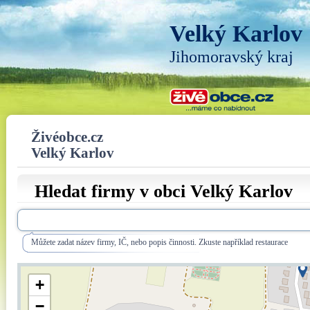
Velký Karlov
Jihomoravský kraj
Živéobce.cz
Velký Karlov
Hledat firmy v obci Velký Karlov
Můžete zadat název firmy, IČ, nebo popis činnosti. Zkuste například restaurace
+
−