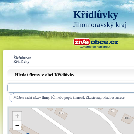
Křídlůvky
Jihomoravský kraj
Živéobce.cz
Křídlůvky
Hledat firmy v obci Křídlůvky
Můžete zadat název firmy, IČ, nebo popis činnosti. Zkuste například restaurace
+
−