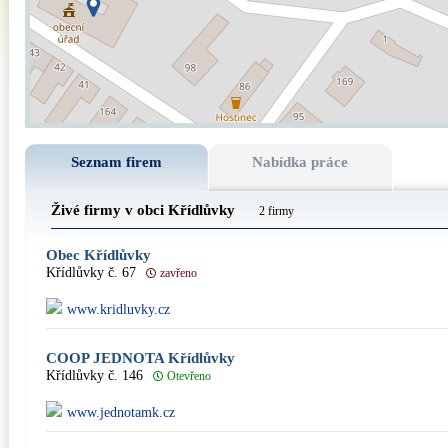
Seznam firem
Nabídka práce
Živé firmy v obci Křídlůvky
2 firmy
Obec Křídlůvky
Křídlůvky č. 67
zavřeno
www.kridluvky.cz
COOP JEDNOTA Křídlůvky
Křídlůvky č. 146
Otevřeno
www.jednotamk.cz