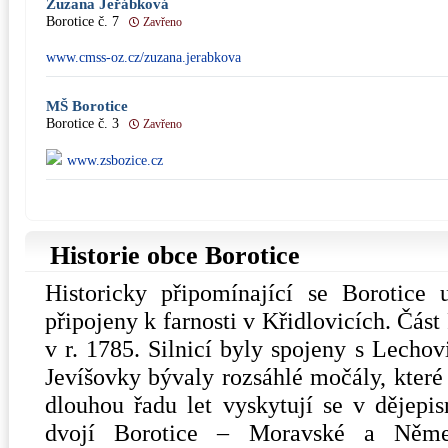
Zuzana Jeřábková
Borotice č. 7
Zavřeno
www.cmss-oz.cz/zuzana.jerabkova
MŠ Borotice
Borotice č. 3
Zavřeno
www.zsbozice.cz
Historie obce Borotice
Historicky připomínající se Borotice 
připojeny k farnosti v Křidlovicích. Část
v r. 1785. Silnicí byly spojeny s Lecho
Jevíšovky bývaly rozsáhlé močály, které
dlouhou řadu let vyskytují se v dějep
dvojí Borotice – Moravské a Něme