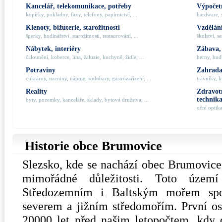
Kancelář, telekomunikace, potřeby
Výpočetn
kopírky, pokladny, faxy, telefony, papírnictví, ...
hardware, 
Klenoty, bižuterie, starožitnosti
Vzdělání
šperky, hodinářství, starožitnosti, restaurování, ...
školství, s
Nábytek, interiéry
Zábava,
čalounění, koberce, lina, žaluzie, kuchyně, židle, ...
herny, hudb
Potraviny
Zahrada,
cukrárny, uzeniny, nápoje, sodobary, gastrozařízení, ...
trávníky, k
Reality
Zdravotn
technik
byty, pozemky, kanceláře, sklady, bytová družstva, ...
oční optik
Historie obce Brumovice
Slezsko, kde se nachází obec Brumovice
mimořádné důležitosti. Toto území
Středozemním i Baltským mořem spo
severem a jižním středomořím. První os
20000 let před našim letopočtem, kdy 