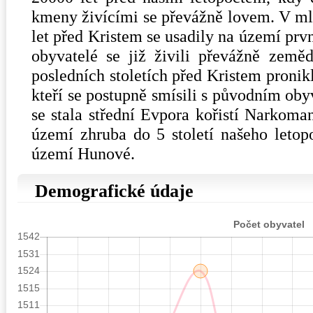
kmeny živícími se převážně lovem. V ml
let před Kristem se usadily na území prv
obyvatelé se již živili převážně země
posledních stoletích před Kristem pronik
kteří se postupně smísili s původním ob
se stala střední Evpora kořistí Narkoma
území zhruba do 5 století našeho letopo
území Hunové.
Demografické údaje