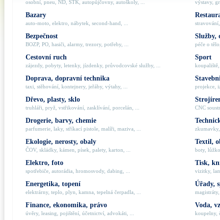
osobní, pneu, ND, STK, autopůjčovny, autoškoly, ...
výstavy, gr
Bazary
Restaur
auto-moto, elektro, nábytek, second-hand, ...
stravování,
Bezpečnost
Služby, 
BOZP, PO, hasiči, alarmy, trezory, potřeby, ...
péče o tělo,
Cestovní ruch
Sport
zájezdy, pobyty, letenky, jízdenky, průvodcovské služby, ...
koupaliště,
Doprava, dopravní technika
Stavebni
taxi, stěhování, kontejnery, jeřáby, výtahy, ...
projekce, i
Dřevo, plasty, sklo
Strojíre
truhláři, pryž, vstřikování, zasklívání, porcelán, ...
CNC soustru
Drogerie, barvy, chemie
Technick
parfumerie, laky, stříkací pistole, malíři, maziva, ...
zkumavky, 
Ekologie, nerosty, obaly
Textil, 
ČOV, skládky, kámen, písek, palety, karton, ...
boty, lůžko
Elektro, foto
Tisk, kn
spotřebiče, autorádia, hromosvody, dabing, ...
vizitky, la
Energetika, topení
Úřady, 
elektrárny, teplo, plyn, kamna, tepelná čerpadla, ...
magistráty,
Finance, ekonomika, právo
Voda, v
úvěry, leasing, pojištění, účetnictví, advokáti, ...
koupelny, č