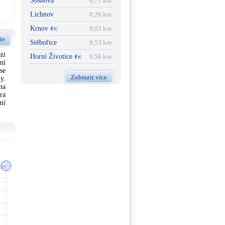
Sosnová
6,71 km
Lichnov
8,26 km
Krnov
9,03 km
ie
Stěbořice
9,53 km
zi
Horní Životice
9,56 km
ní
se
Zobrazit více
y.
na
ra
mí