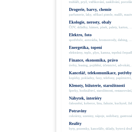
truhláři, pryž, vstřikování, zasklívání, porcelán
Drogerie, barvy, chemie
parfumerie, laky, stříkací pistole, malíři, maziva
Ekologie, nerosty, obaly
ČOV, skládky, kámen, písek, palety, karton, ...
Elektro, foto
spotřebiče, autorádia, hromosvody, dabing, ...
Energetika, topení
elektrárny, teplo, plyn, kamna, tepelná čerpadla
Finance, ekonomika, právo
úvěry, leasing, pojištění, účetnictví, advokáti, .
Kancelář, telekomunikace, potřeby
kopírky, pokladny, faxy, telefony, papírnictví, 
Klenoty, bižuterie, starožitnosti
šperky, hodinářství, starožitnosti, restaurování,
Nábytek, interiéry
čalounění, koberce, lina, žaluzie, kuchyně, židl
Potraviny
cukrárny, uzeniny, nápoje, sodobary, gastrozaří
Reality
byty, pozemky, kanceláře, sklady, bytová družs