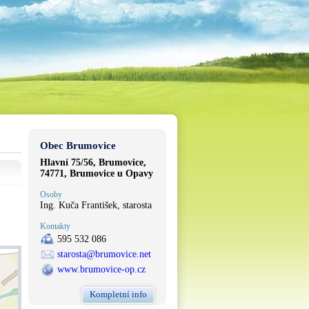
Obec Brumovice
Hlavní 75/56, Brumovice,
74771, Brumovice u Opavy
Osoby
Ing. Kuča František, starosta
Kontakty
595 532 086
starosta@brumovice.net
www.brumovice-op.cz
Kompletní info