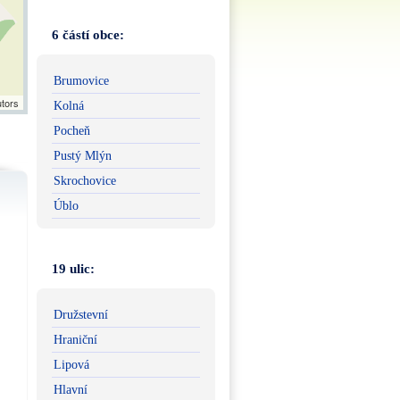
6 částí obce:
Brumovice
utors
Kolná
Pocheň
Pustý Mlýn
Skrochovice
Úblo
19 ulic:
Družstevní
Hraniční
Lipová
Hlavní