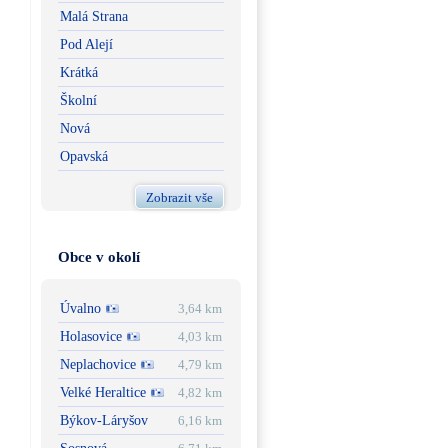
Malá Strana
Pod Alejí
Krátká
Školní
Nová
Opavská
Zobrazit vše
Obce v okolí
Úvalno
3,64 km
Holasovice
4,03 km
Neplachovice
4,79 km
Velké Heraltice
4,82 km
Býkov-Láryšov
6,16 km