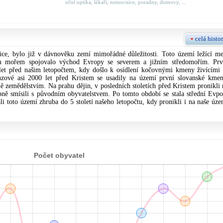
oční optika, lékaři, nemocnice, poradny, domovy, ...
celá histor
ce, bylo již v dávnověku zemí mimořádné důležitosti. Toto území ležící me
m mořem spojovalo východ Evropy se severem a jižním středomořím. Prv
let před našim letopočtem, kdy došlo k osídlení kočovnými kmeny živícími 
zové asi 2000 let před Kristem se usadily na území první slovanské kmen
žně zemědělstvím. Na prahu dějin, v posledních stoletích před Kristem pronikli 
pně smísili s původním obyvatelstvem. Po tomto období se stala střední Evpo
i toto území zhruba do 5 století našeho letopočtu, kdy pronikli i na naše úze