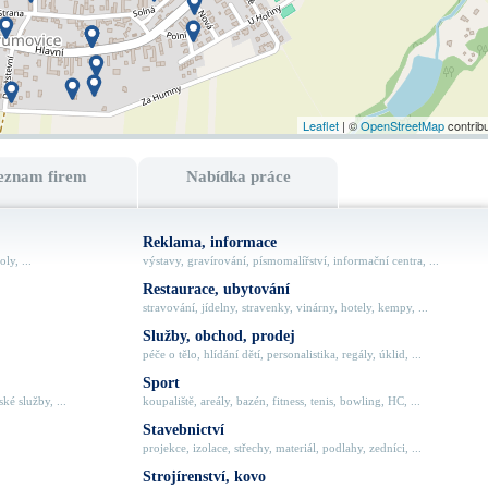
Leaflet
| ©
OpenStreetMap
contrib
eznam firem
Nabídka práce
Reklama, informace
ly, ...
výstavy, gravírování, písmomalířství, informační centra, ...
Restaurace, ubytování
stravování, jídelny, stravenky, vinárny, hotely, kempy, ...
Služby, obchod, prodej
péče o tělo, hlídání dětí, personalistika, regály, úklid, ...
Sport
ké služby, ...
koupaliště, areály, bazén, fitness, tenis, bowling, HC, ...
Stavebnictví
projekce, izolace, střechy, materiál, podlahy, zedníci, ...
Strojírenství, kovo