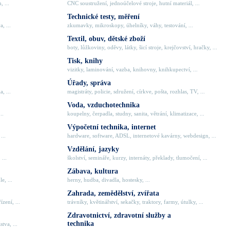
, ...
CNC soustružení, jednoúčelové stroje, hutní materiál, ...
Technické testy, měření
, ...
zkumavky, mikroskopy, úhelníky, váhy, testování, ...
Textil, obuv, dětské zboží
boty, lůžkoviny, oděvy, látky, šicí stroje, krejčovství, hračky, ...
Tisk, knihy
vizitky, laminování, vazba, knihovny, knihkupectví, ...
Úřady, správa
, ...
magistráty, policie, sdružení, církve, pošta, rozhlas, TV, ...
Voda, vzduchotechnika
..
koupelny, čerpadla, studny, sanita, větrání, klimatizace, ...
Výpočetní technika, internet
...
hardware, software, ADSL, internetové kavárny, webdesign, ...
Vzdělání, jazyky
 ...
školství, semináře, kurzy, internáty, překlady, tlumočení, ...
Zábava, kultura
e, ...
herny, hudba, divadla, hostesky, ...
Zahrada, zemědělství, zvířata
zení, ...
trávníky, květinářství, sekačky, traktory, farmy, útulky, ...
Zdravotnictví, zdravotní služby a
technika
tva, ...