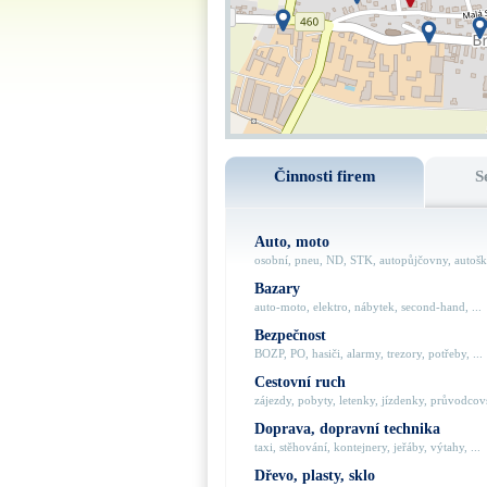
Činnosti firem
S
Auto, moto
osobní, pneu, ND, STK, autopůjčovny, autoško
Bazary
auto-moto, elektro, nábytek, second-hand, ...
Bezpečnost
BOZP, PO, hasiči, alarmy, trezory, potřeby, ...
Cestovní ruch
zájezdy, pobyty, letenky, jízdenky, průvodcovs
Doprava, dopravní technika
taxi, stěhování, kontejnery, jeřáby, výtahy, ...
Dřevo, plasty, sklo