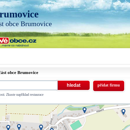
rumovice
st obce Brumovice
část obce
Brumovice
přidat firmu
sti. Zkuste například restaurace