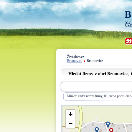
B
čá
Živéobce.cz
Brumovice
Brumovice
Hledat firmy v obci Brumovice, 
Můžete zadat název firmy, IČ, nebo popis činno
+
−