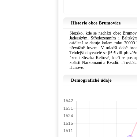
Historie obce Brumovice
Slezsko, kde se nachází obec Brumovi
Jaderským, Středozemním i Baltský
osídlení se datuje kolem roku 20000 
převážně lovem. V mladší době bron
Tehdejší obyvatelé se již živili převá
území Slezska Keltové, kteří se postu
kořistí Narkomanů a Kvadů. Ti ovládal
Hunové.
Demografické údaje