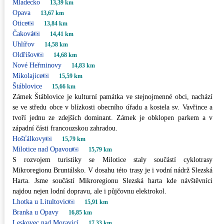
Mladecko
13,39 km
Opava
13,67 km
Otice
13,84 km
Čaková
14,41 km
Uhlířov
14,58 km
Oldřišov
14,68 km
Nové Heřminovy
14,83 km
Mikolajice
15,59 km
Štáblovice
15,66 km
Zámek Štáblovice je kulturní památka ve stejnojmenné obci, nachází
se ve středu obce v blízkosti obecního úřadu a kostela sv. Vavřince a
tvoří jednu ze zdejších dominant. Zámek je obklopen parkem a v
západní části francouzskou zahradou.
Hošťálkovy
15,79 km
Milotice nad Opavou
15,79 km
S rozvojem turistiky se Milotice staly součástí cyklotrasy
Mikroregionu Bruntálsko. V dosahu této trasy je i vodní nádrž Slezská
Harta. Jsme součástí Mikroregionu Slezská harta kde návštěvníci
najdou nejen lodní dopravu, ale i půjčovnu elektrokol.
Lhotka u Litultovic
15,91 km
Branka u Opavy
16,85 km
Leskovec nad Moravicí
17,33 km