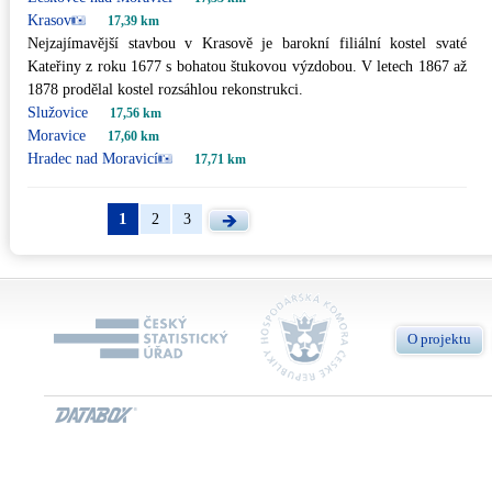
Krasov
17,39 km
Nejzajímavější stavbou v Krasově je barokní filiální kostel svaté
Kateřiny z roku 1677 s bohatou štukovou výzdobou. V letech 1867 až
1878 prodělal kostel rozsáhlou rekonstrukci.
Služovice
17,56 km
Moravice
17,60 km
Hradec nad Moravicí
17,71 km
1
2
3
O projektu