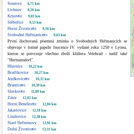
Sosnová
6,71 km
Lichnov
8,26 km
Krnov
9,03 km
Stěbořice
9,53 km
Horní Životice
9,56 km
Svobodné Heřmanice
9,63 km
První dochovaná písemná zmínka o Svobodných Heřmanicích se
objevuje v listině papeže Inocence IV. vydané roku 1250 v Lyonu,
kterou se potvrzuje všechno zboží kláštera Velehrad - tudíž také
"Hermansdorf".
Hlavnice
10,22 km
Bratříkovice
10,27 km
Jezdkovice
10,32 km
Brantice
10,39 km
Slavkov
11,89 km
Zátor
12,02 km
Horní Benešov
12,04 km
Jakartovice
12,18 km
Litultovice
12,38 km
Staré Heřminovy
12,91 km
Dolní Životice
13,31 km