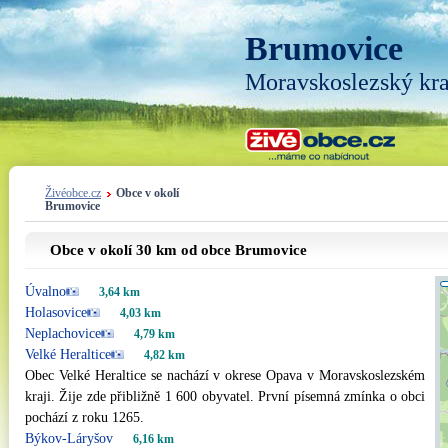
Brumovice
Moravskoslezský kra
Živéobce.cz
Obce v okolí
Brumovice
Obce v okolí 30 km od obce Brumovice
Úvalno
3,64 km
Holasovice
4,03 km
Neplachovice
4,79 km
Velké Heraltice
4,82 km
Obec Velké Heraltice se nachází v okrese Opava v Moravskoslezském
kraji. Žije zde přibližně 1 600 obyvatel. První písemná zmínka o obci
pochází z roku 1265.
Býkov-Láryšov
6,16 km