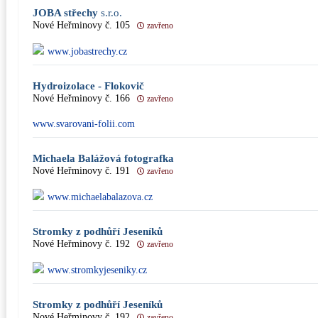
JOBA střechy
s.r.o.
Nové Heřminovy č. 105
zavřeno
www.jobastrechy.cz
Hydroizolace - Flokovič
Nové Heřminovy č. 166
zavřeno
www.svarovani-folii.com
Michaela Balážová fotografka
Nové Heřminovy č. 191
zavřeno
www.michaelabalazova.cz
Stromky z podhůří Jeseníků
Nové Heřminovy č. 192
zavřeno
www.stromkyjeseniky.cz
Stromky z podhůří Jeseníků
Nové Heřminovy č. 192
zavřeno