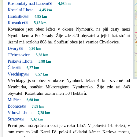
Kostomlaty nad Labem
4,08 km
Kostelní Lhota
4,45 km
Hradištko
4,95 km
Kovanice
5,13 km
Kovanice jsou obec ležící v okrese Nymburk, na půl cesty mezi
Nymburkem a Poděbrady. Žije zde 820 obyvatel a jejich katastrální
území má rozlohu 808 ha. Součástí obce je i vesnice Chvalovice.
Dvory
5,20 km
Třebestovice
5,38 km
Písková Lhota
5,98 km
Čilec
6,27 km
Všechlapy
6,57 km
Všechlapy jsou obec v okrese Nymburk ležící 4 km severně od
Nymburka, součást Mikroregionu Nymbursko. Žije zde asi 843
obyvatel. Katastrální území měří 304 hektarů.
Milčice
6,68 km
Bobnice
7,09 km
Vrbová Lhota
7,28 km
Stratov
7,32 km
První písemná zpráva o obci je z roku 1357. V polovici 14. století, v
tom roce co král Karel IV. položil základní kámen Karlova mostu,