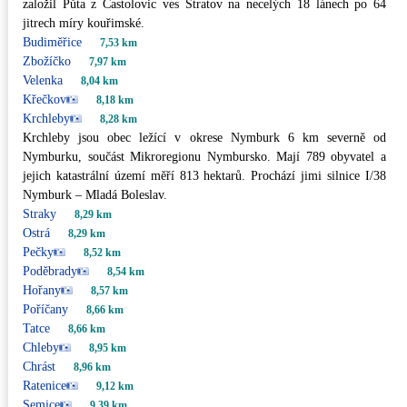
založil Půta z Častolovic ves Stratov na necelých 18 lánech po 64
jitrech míry kouřimské.
Budiměřice
7,53 km
Zbožíčko
7,97 km
Velenka
8,04 km
Křečkov
8,18 km
Krchleby
8,28 km
Krchleby jsou obec ležící v okrese Nymburk 6 km severně od
Nymburku, součást Mikroregionu Nymbursko. Mají 789 obyvatel a
jejich katastrální území měří 813 hektarů. Prochází jimi silnice I/38
Nymburk – Mladá Boleslav.
Straky
8,29 km
Ostrá
8,29 km
Pečky
8,52 km
Poděbrady
8,54 km
Hořany
8,57 km
Poříčany
8,66 km
Tatce
8,66 km
Chleby
8,95 km
Chrást
8,96 km
Ratenice
9,12 km
Semice
9,39 km