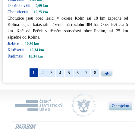
Dobřichov
9,69 km
Chotutice
10,25 km
Chotutice jsou obec ležící v okrese Kolín asi 18 km západně od
Kolína. Jejich katastrální území má rozlohu 384 ha. Obec leží cca 5
km jižně od Peček v těsném sousedství obce Radim, asi 25 km
západně od Kolína.
Jizbice
10,30 km
Klučov
10,34 km
Radim
10,34 km
1
2
3
4
5
6
7
8
O projektu