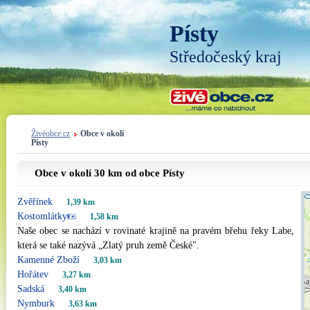
Písty
Středočeský kraj
Živéobce.cz
Obce v okolí
Písty
Obce v okolí 30 km od obce Písty
Zvěřínek
1,39 km
Kostomlátky
1,58 km
Naše obec se nachází v rovinaté krajině na pravém břehu řeky Labe,
která se také nazývá „Zlatý pruh země České".
Kamenné Zboží
3,03 km
Hořátev
3,27 km
Sadská
3,40 km
Nymburk
3,63 km