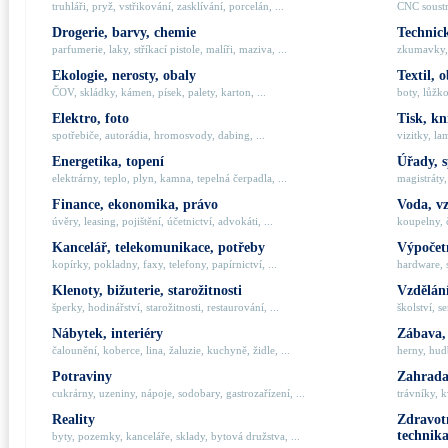
truhláři, pryž, vstřikování, zasklívání, porcelán, ...
CNC soustru
Drogerie, barvy, chemie
Technick
parfumerie, laky, stříkací pistole, malíři, maziva, ...
zkumavky, 
Ekologie, nerosty, obaly
Textil, 
ČOV, skládky, kámen, písek, palety, karton, ...
boty, lůžko
Elektro, foto
Tisk, kn
spotřebiče, autorádia, hromosvody, dabing, ...
vizitky, la
Energetika, topení
Úřady, 
elektrárny, teplo, plyn, kamna, tepelná čerpadla, ...
magistráty,
Finance, ekonomika, právo
Voda, v
úvěry, leasing, pojištění, účetnictví, advokáti, ...
koupelny, č
Kancelář, telekomunikace, potřeby
Výpočetn
kopírky, pokladny, faxy, telefony, papírnictví, ...
hardware, 
Klenoty, bižuterie, starožitnosti
Vzdělání
šperky, hodinářství, starožitnosti, restaurování, ...
školství, s
Nábytek, interiéry
Zábava,
čalounění, koberce, lina, žaluzie, kuchyně, židle, ...
herny, hudb
Potraviny
Zahrada,
cukrárny, uzeniny, nápoje, sodobary, gastrozařízení, ...
trávníky, k
Reality
Zdravotn
technik
byty, pozemky, kanceláře, sklady, bytová družstva, ...