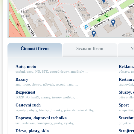
Činnosti firem
Seznam firem
N
Auto, moto
Reklama
osobní, pneu, ND, STK, autopůjčovny, autoškoly, ...
výstavy, gr
Bazary
Restaur
auto-moto, elektro, nábytek, second-hand, ...
stravování,
Bezpečnost
Služby, 
BOZP, PO, hasiči, alarmy, trezory, potřeby, ...
péče o tělo,
Cestovní ruch
Sport
zájezdy, pobyty, letenky, jízdenky, průvodcovské služby, ...
koupaliště,
Doprava, dopravní technika
Stavebni
taxi, stěhování, kontejnery, jeřáby, výtahy, ...
projekce, i
Dřevo, plasty, sklo
Strojíre