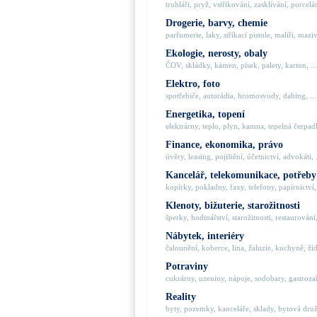
truhláři, pryž, vstřikování, zasklívání, porcelán
Drogerie, barvy, chemie
parfumerie, laky, stříkací pistole, malíři, maziva
Ekologie, nerosty, obaly
ČOV, skládky, kámen, písek, palety, karton, ...
Elektro, foto
spotřebiče, autorádia, hromosvody, dabing, ...
Energetika, topení
elektrárny, teplo, plyn, kamna, tepelná čerpadla
Finance, ekonomika, právo
úvěry, leasing, pojištění, účetnictví, advokáti, .
Kancelář, telekomunikace, potřeby
kopírky, pokladny, faxy, telefony, papírnictví, 
Klenoty, bižuterie, starožitnosti
šperky, hodinářství, starožitnosti, restaurování,
Nábytek, interiéry
čalounění, koberce, lina, žaluzie, kuchyně, židl
Potraviny
cukrárny, uzeniny, nápoje, sodobary, gastrozaří
Reality
byty, pozemky, kanceláře, sklady, bytová družs