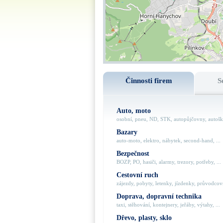
Činnosti firem
S
Auto, moto
osobní, pneu, ND, STK, autopůjčovny, autoško
Bazary
auto-moto, elektro, nábytek, second-hand, ...
Bezpečnost
BOZP, PO, hasiči, alarmy, trezory, potřeby, ...
Cestovní ruch
zájezdy, pobyty, letenky, jízdenky, průvodcovs
Doprava, dopravní technika
taxi, stěhování, kontejnery, jeřáby, výtahy, ...
Dřevo, plasty, sklo