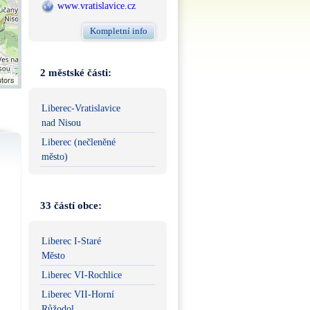
www.vratislavice.cz
Kompletní info
2 městské části:
utors
Liberec-Vratislavice
nad Nisou
Liberec (nečleněné
město)
33 částí obce:
Liberec I-Staré
Město
Liberec VI-Rochlice
Liberec VII-Horní
Růžodol