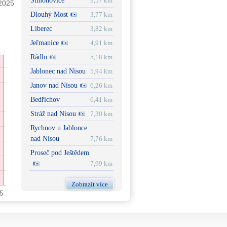
Šimonovice
3,57 km
Dlouhý Most
3,77 km
Liberec
3,82 km
Jeřmanice
4,91 km
Rádlo
5,18 km
Jablonec nad Nisou
5,94 km
Janov nad Nisou
6,26 km
Bedřichov
6,41 km
Stráž nad Nisou
7,30 km
Rychnov u Jablonce
nad Nisou
7,76 km
Proseč pod Ještědem
7,99 km
Zobrazit více