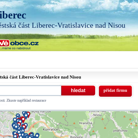
iberec
stská část Liberec-Vratislavice nad Nisou
stská část
Liberec-Vratislavice nad Nisou
přidat firmu
sti. Zkuste například restaurace