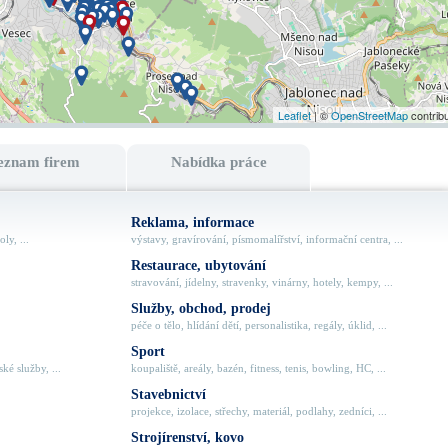
Leaflet
| ©
OpenStreetMap
contrib
eznam firem
Nabídka práce
Reklama, informace
ly, ...
výstavy, gravírování, písmomalířství, informační centra, ...
Restaurace, ubytování
stravování, jídelny, stravenky, vinárny, hotely, kempy, ...
Služby, obchod, prodej
péče o tělo, hlídání dětí, personalistika, regály, úklid, ...
Sport
ké služby, ...
koupaliště, areály, bazén, fitness, tenis, bowling, HC, ...
Stavebnictví
projekce, izolace, střechy, materiál, podlahy, zedníci, ...
Strojírenství, kovo