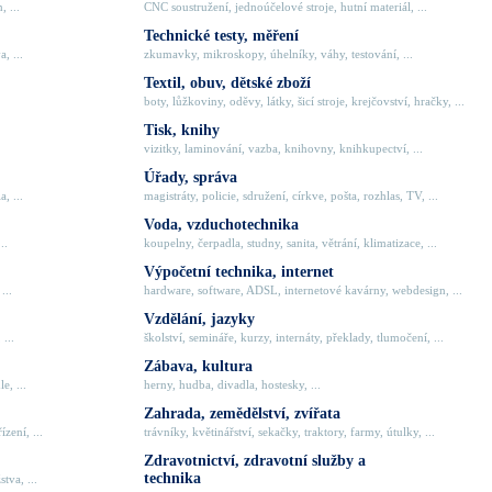
, ...
CNC soustružení, jednoúčelové stroje, hutní materiál, ...
Technické testy, měření
, ...
zkumavky, mikroskopy, úhelníky, váhy, testování, ...
Textil, obuv, dětské zboží
boty, lůžkoviny, oděvy, látky, šicí stroje, krejčovství, hračky, ...
Tisk, knihy
vizitky, laminování, vazba, knihovny, knihkupectví, ...
Úřady, správa
, ...
magistráty, policie, sdružení, církve, pošta, rozhlas, TV, ...
Voda, vzduchotechnika
..
koupelny, čerpadla, studny, sanita, větrání, klimatizace, ...
Výpočetní technika, internet
...
hardware, software, ADSL, internetové kavárny, webdesign, ...
Vzdělání, jazyky
 ...
školství, semináře, kurzy, internáty, překlady, tlumočení, ...
Zábava, kultura
e, ...
herny, hudba, divadla, hostesky, ...
Zahrada, zemědělství, zvířata
zení, ...
trávníky, květinářství, sekačky, traktory, farmy, útulky, ...
Zdravotnictví, zdravotní služby a
technika
tva, ...