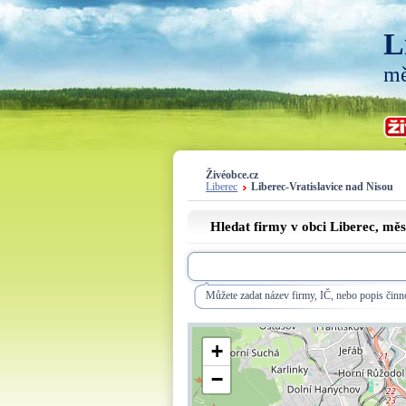
L
mě
Živéobce.cz
Liberec
Liberec-Vratislavice nad Nisou
Hledat firmy v obci Liberec, mě
Můžete zadat název firmy, IČ, nebo popis činno
+
−