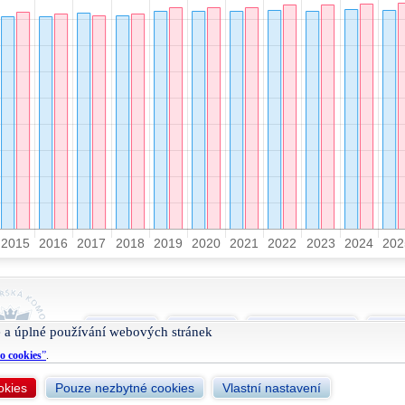
O projektu
Nápověda
Podmínky užívání
Smlu
 a úplné používání webových stránek
o cookies
”
.
okies
Pouze nezbytné cookies
Vlastní nastavení
Živéfirmy.cz