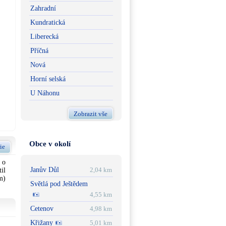
Zahradní
Kundratická
Liberecká
Příčná
Nová
Horní selská
U Náhonu
Zobrazit vše
Obce v okolí
ie
 o
Janův Důl
2,04 km
il
m)
Světlá pod Ještědem
4,55 km
Cetenov
4,98 km
Křižany
5,01 km