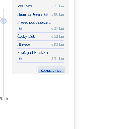
Všelibice
5,71 km
Hamr na Jezeře
5,86 km
Proseč pod Ještědem
6,37 km
Český Dub
6,52 km
Hlavice
6,93 km
Stráž pod Ralskem
8,31 km
Zobrazit více