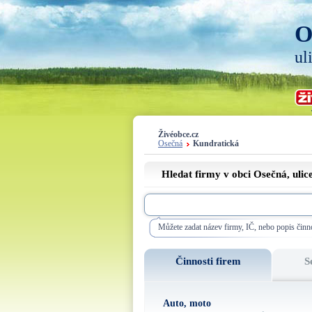
O
ul
Živéobce.cz
Osečná
Kundratická
Hledat firmy v obci Osečná, ulic
Můžete zadat název firmy, IČ, nebo popis činno
Činnosti firem
S
Auto, moto