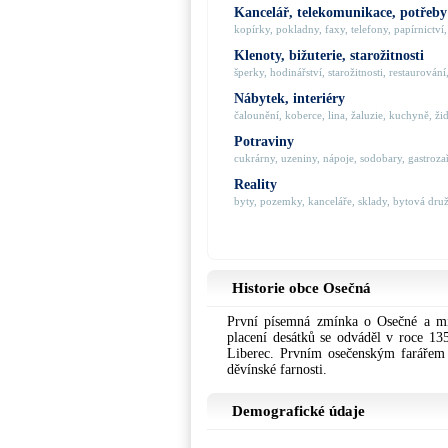
Kancelář, telekomunikace, potřeby
kopírky, pokladny, faxy, telefony, papírnictví, 
Klenoty, bižuterie, starožitnosti
šperky, hodinářství, starožitnosti, restaurování,
Nábytek, interiéry
čalounění, koberce, lina, žaluzie, kuchyně, židl
Potraviny
cukrárny, uzeniny, nápoje, sodobary, gastrozaří
Reality
byty, pozemky, kanceláře, sklady, bytová družs
Historie obce Osečná
První písemná zmínka o Osečné a mí
placení desátků se odváděl v roce 135
Liberec. Prvním osečenským farářem 
děvínské farnosti.
Demografické údaje