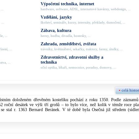
Výpočetní technika, internet
...
hardware, software, ADSL, internetové kavárny, webdesign, ...
Vzdělání, jazyky
 ...
školství, semináře, kurzy, internáty, překlady, tlumočení, ...
Zábava, kultura
e, ...
herny, hudba, divadla, hostesky, ...
Zahrada, zemědělství, zvířata
zení, ...
trávníky, květinářství, sekačky, traktory, farmy, útulky, ...
Zdravotnictví, zdravotní služby a
technika
tva, ...
oční optika, lékaři, nemocnice, poradny, domovy, ...
celá histor
stním doloženém dřevěném kostelíku pochází z roku 1350. Podle záznamů
2 roční desátek ve výši tří grošů – to bylo více, než kolik v témže roce plat
se stal r. 1363 Bernard Beránek. V té době byla Osečná již středem (sídle