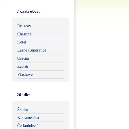
7 částí obce:
Druzcov
Chrastná
Kotel
Lázně Kundratice
Osečná
Zábrdí
Vlachové
20 ulic:
Školní
K Pramenům
Českodubská