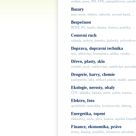
osobní, pneu, ND, STK, autopůjčovny, autoško
Bazary
auto-moto, elektro, nábytek, second-hand, ...
Bezpečnost
BOZP, PO, hasiči, alarmy, trezory, potřeby, ...
Cestovní ruch
zájezdy, pobyty, letenky, jízdenky, průvodcovs
Doprava, dopravní technika
taxi, stěhování, kontejnery, jeřáby, výtahy, ...
Dřevo, plasty, sklo
truhláři, pryž, vstřikování, zasklívání, porcelán
Drogerie, barvy, chemie
parfumerie, laky, stříkací pistole, malíři, maziva
Ekologie, nerosty, obaly
ČOV, skládky, kámen, písek, palety, karton, ...
Elektro, foto
spotřebiče, autorádia, hromosvody, dabing, ...
Energetika, topení
elektrárny, teplo, plyn, kamna, tepelná čerpadla
Finance, ekonomika, právo
úvěry, leasing, pojištění, účetnictví, advokáti, .