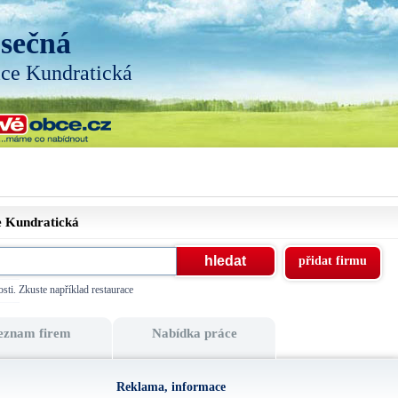
sečná
ice Kundratická
e
Kundratická
přidat firmu
sti. Zkuste například restaurace
eznam firem
Nabídka práce
Reklama, informace