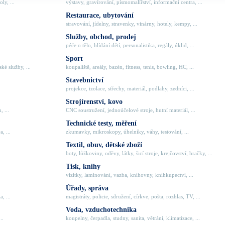
ly, ...
výstavy, gravírování, písmomalířství, informační centra, ...
Restaurace, ubytování
stravování, jídelny, stravenky, vinárny, hotely, kempy, ...
Služby, obchod, prodej
péče o tělo, hlídání dětí, personalistika, regály, úklid, ...
Sport
ké služby, ...
koupaliště, areály, bazén, fitness, tenis, bowling, HC, ...
Stavebnictví
projekce, izolace, střechy, materiál, podlahy, zedníci, ...
Strojírenství, kovo
, ...
CNC soustružení, jednoúčelové stroje, hutní materiál, ...
Technické testy, měření
, ...
zkumavky, mikroskopy, úhelníky, váhy, testování, ...
Textil, obuv, dětské zboží
boty, lůžkoviny, oděvy, látky, šicí stroje, krejčovství, hračky, ...
Tisk, knihy
vizitky, laminování, vazba, knihovny, knihkupectví, ...
Úřady, správa
, ...
magistráty, policie, sdružení, církve, pošta, rozhlas, TV, ...
Voda, vzduchotechnika
..
koupelny, čerpadla, studny, sanita, větrání, klimatizace, ...