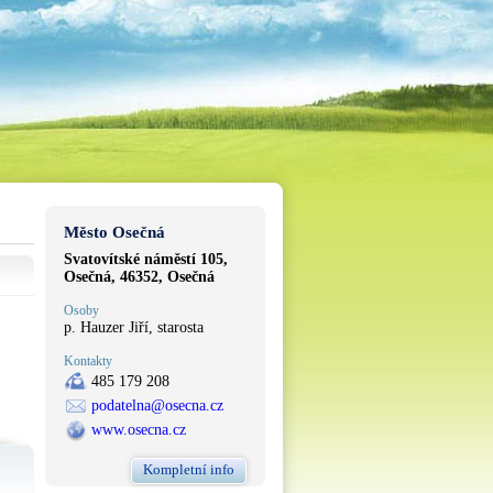
Město Osečná
Svatovítské náměstí 105,
Osečná, 46352, Osečná
Osoby
p. Hauzer Jiří, starosta
Kontakty
485 179 208
podatelna@osecna.cz
www.osecna.cz
Kompletní info