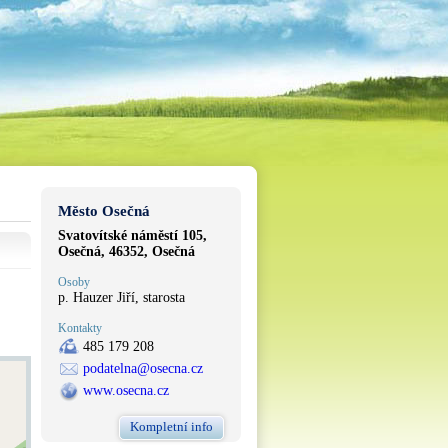
Město Osečná
Svatovítské náměstí 105,
Osečná, 46352, Osečná
Osoby
p. Hauzer Jiří, starosta
Kontakty
485 179 208
podatelna@osecna.cz
www.osecna.cz
Kompletní info