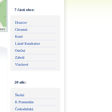
7 částí obce:
Druzcov
utors
Chrastná
Kotel
Lázně Kundratice
Osečná
Zábrdí
Vlachové
20 ulic:
Školní
K Pramenům
Českodubská