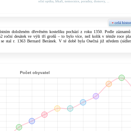
oční optika, lékaři, nemocnice, poradny, domovy, ...
celá histor
stním doloženém dřevěném kostelíku pochází z roku 1350. Podle záznamů
2 roční desátek ve výši tří grošů – to bylo více, než kolik v témže roce plat
se stal r. 1363 Bernard Beránek. V té době byla Osečná již středem (sídle