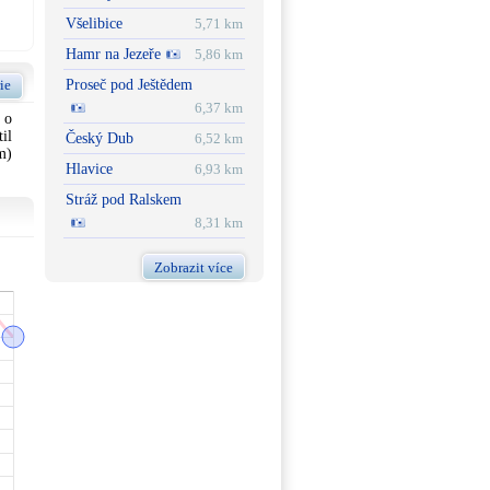
Všelibice
5,71 km
Hamr na Jezeře
5,86 km
Proseč pod Ještědem
ie
6,37 km
 o
il
Český Dub
6,52 km
m)
Hlavice
6,93 km
Stráž pod Ralskem
8,31 km
Zobrazit více