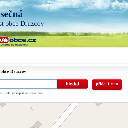
sečná
st obce Druzcov
t obce
Druzcov
přidat firmu
sti. Zkuste například restaurace