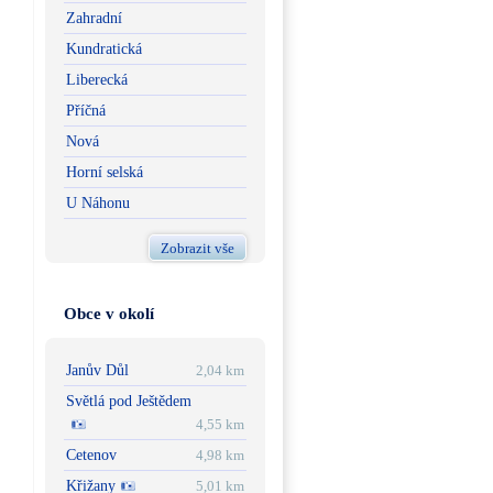
Zahradní
Kundratická
Liberecká
Příčná
Nová
Horní selská
U Náhonu
Zobrazit vše
Obce v okolí
Janův Důl
2,04 km
Světlá pod Ještědem
4,55 km
Cetenov
4,98 km
Křižany
5,01 km