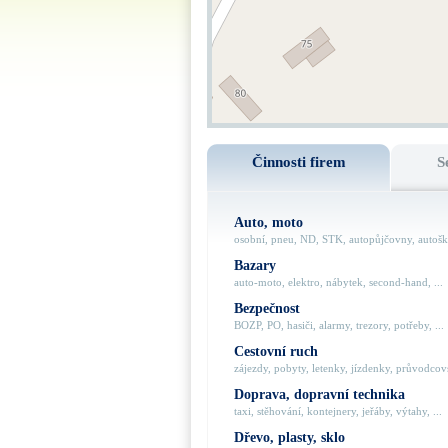
Činnosti firem
S
Auto, moto
osobní, pneu, ND, STK, autopůjčovny, autoško
Bazary
auto-moto, elektro, nábytek, second-hand, ...
Bezpečnost
BOZP, PO, hasiči, alarmy, trezory, potřeby, ...
Cestovní ruch
zájezdy, pobyty, letenky, jízdenky, průvodcovs
Doprava, dopravní technika
taxi, stěhování, kontejnery, jeřáby, výtahy, ...
Dřevo, plasty, sklo