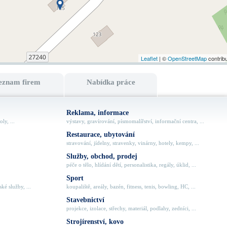
Leaflet
| ©
OpenStreetMap
contrib
eznam firem
Nabídka práce
Reklama, informace
ly, ...
výstavy, gravírování, písmomalířství, informační centra, ...
Restaurace, ubytování
stravování, jídelny, stravenky, vinárny, hotely, kempy, ...
Služby, obchod, prodej
péče o tělo, hlídání dětí, personalistika, regály, úklid, ...
Sport
ké služby, ...
koupaliště, areály, bazén, fitness, tenis, bowling, HC, ...
Stavebnictví
projekce, izolace, střechy, materiál, podlahy, zedníci, ...
Strojírenství, kovo