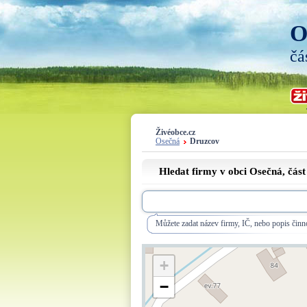
O
čá
Živéobce.cz
Osečná
Druzcov
Hledat firmy v obci Osečná, čás
Můžete zadat název firmy, IČ, nebo popis činno
+
−