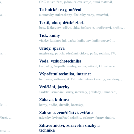
, ...
CNC soustružení, jednoúčelové stroje, hutní materiál, ...
Technické testy, měření
, ...
zkumavky, mikroskopy, úhelníky, váhy, testování, ...
Textil, obuv, dětské zboží
boty, lůžkoviny, oděvy, látky, šicí stroje, krejčovství, hračky, ...
Tisk, knihy
vizitky, laminování, vazba, knihovny, knihkupectví, ...
Úřady, správa
, ...
magistráty, policie, sdružení, církve, pošta, rozhlas, TV, ...
Voda, vzduchotechnika
..
koupelny, čerpadla, studny, sanita, větrání, klimatizace, ...
Výpočetní technika, internet
...
hardware, software, ADSL, internetové kavárny, webdesign, ...
Vzdělání, jazyky
 ...
školství, semináře, kurzy, internáty, překlady, tlumočení, ...
Zábava, kultura
e, ...
herny, hudba, divadla, hostesky, ...
Zahrada, zemědělství, zvířata
zení, ...
trávníky, květinářství, sekačky, traktory, farmy, útulky, ...
Zdravotnictví, zdravotní služby a
technika
tva, ...