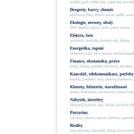
truhláři, pryž, vstřikování, zasklívání, porcelán
Drogerie, barvy, chemie
parfumerie, laky, stříkací pistole, malíři, maziva
Ekologie, nerosty, obaly
ČOV, skládky, kámen, písek, palety, karton, ...
Elektro, foto
spotřebiče, autorádia, hromosvody, dabing, ...
Energetika, topení
elektrárny, teplo, plyn, kamna, tepelná čerpadla
Finance, ekonomika, právo
úvěry, leasing, pojištění, účetnictví, advokáti, .
Kancelář, telekomunikace, potřeby
kopírky, pokladny, faxy, telefony, papírnictví, 
Klenoty, bižuterie, starožitnosti
šperky, hodinářství, starožitnosti, restaurování,
Nábytek, interiéry
čalounění, koberce, lina, žaluzie, kuchyně, židl
Potraviny
cukrárny, uzeniny, nápoje, sodobary, gastrozaří
Reality
byty, pozemky, kanceláře, sklady, bytová družs