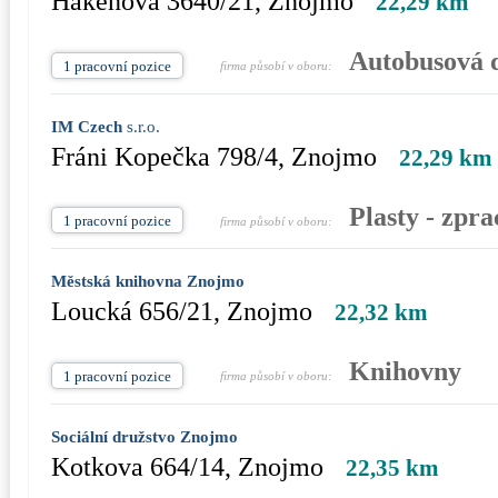
Hakenova 3640/21, Znojmo
22,29 km
Autobusová d
1 pracovní pozice
firma působí v oboru:
IM Czech
s.r.o.
Fráni Kopečka 798/4, Znojmo
22,29 km
Plasty - zpr
1 pracovní pozice
firma působí v oboru:
Městská knihovna Znojmo
Loucká 656/21, Znojmo
22,32 km
Knihovny
1 pracovní pozice
firma působí v oboru:
Sociální družstvo Znojmo
Kotkova 664/14, Znojmo
22,35 km