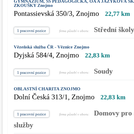
GYMNÁZIUM, SŠ PEDAGOGICKÁ, OA A JAZYKOVÁ Š
ZKOUŠKY Znojmo
Pontassievská 350/3, Znojmo
22,77 km
Střední škol
1 pracovní pozice
firma působí v oboru:
Vězeňská služba ČR - Věznice Znojmo
Dyjská 584/4, Znojmo
22,83 km
Soudy
1 pracovní pozice
firma působí v oboru:
OBLASTNÍ CHARITA ZNOJMO
Dolní Česká 313/1, Znojmo
22,83 km
Domovy pro s
1 pracovní pozice
firma působí v oboru:
služby