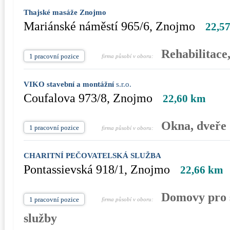
Thajské masáže Znojmo
Mariánské náměstí 965/6, Znojmo
22,5
Rehabilitace
1 pracovní pozice
firma působí v oboru:
VIKO stavební a montážní
s.r.o.
Coufalova 973/8, Znojmo
22,60 km
Okna, dveře
1 pracovní pozice
firma působí v oboru:
CHARITNÍ PEČOVATELSKÁ SLUŽBA
Pontassievská 918/1, Znojmo
22,66 km
Domovy pro s
1 pracovní pozice
firma působí v oboru:
služby