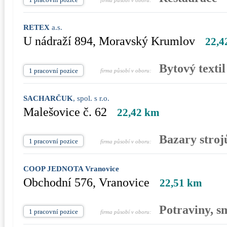
RETEX
a.s.
U nádraží 894, Moravský Krumlov
22,4
Bytový textil
1 pracovní pozice
firma působí v oboru:
SACHARČUK
, spol. s r.o.
Malešovice č. 62
22,42 km
Bazary strojů
1 pracovní pozice
firma působí v oboru:
COOP JEDNOTA Vranovice
Obchodní 576, Vranovice
22,51 km
Potraviny, s
1 pracovní pozice
firma působí v oboru: