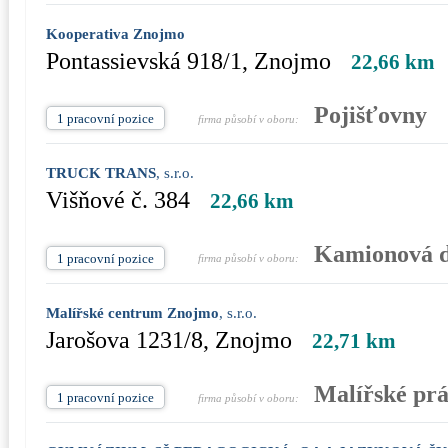
Kooperativa Znojmo
Pontassievská 918/1, Znojmo
22,66 km
Pojišťovny
1 pracovní pozice
firma působí v oboru:
TRUCK TRANS
, s.r.o.
Višňové č. 384
22,66 km
Kamionová 
1 pracovní pozice
firma působí v oboru:
Malířské centrum Znojmo
, s.r.o.
Jarošova 1231/8, Znojmo
22,71 km
Malířské pr
1 pracovní pozice
firma působí v oboru: