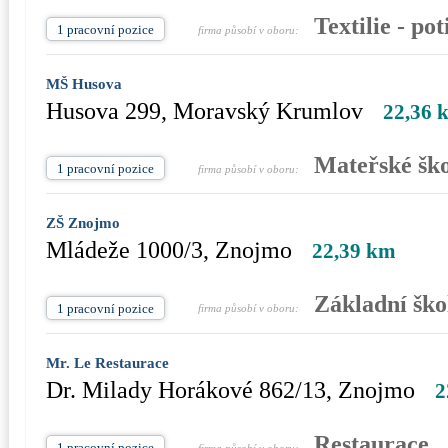
Textilie - po
1 pracovní pozice
firma působí v oboru:
MŠ Husova
Husova 299, Moravský Krumlov
22,36 
Mateřské ško
1 pracovní pozice
firma působí v oboru:
ZŠ Znojmo
Mládeže 1000/3, Znojmo
22,39 km
Základní ško
1 pracovní pozice
firma působí v oboru:
Mr. Le Restaurace
Dr. Milady Horákové 862/13, Znojmo
2
Restaurace
1 pracovní pozice
firma působí v oboru: