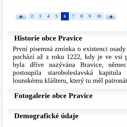
6
2
3
4
5
7
8
9
10
Historie obce Pravice
První písemná zmínka o existenci osady z
pochází až z roku 1222, kdy je ve vsi p
byla dříve nazývána Bravice, něme
postoupila staroboleslavská kapitul
lounskému klášteru, který tu měl patronát
Fotogalerie obce Pravice
Demografické údaje