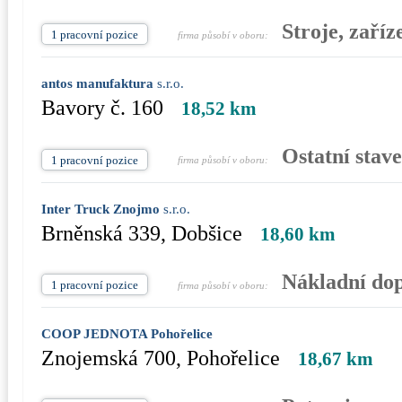
Stroje, zaříz
1 pracovní pozice
firma působí v oboru:
antos manufaktura
s.r.o.
Bavory č. 160
18,52 km
Ostatní stav
1 pracovní pozice
firma působí v oboru:
Inter Truck Znojmo
s.r.o.
Brněnská 339, Dobšice
18,60 km
Nákladní dop
1 pracovní pozice
firma působí v oboru:
COOP JEDNOTA Pohořelice
Znojemská 700, Pohořelice
18,67 km