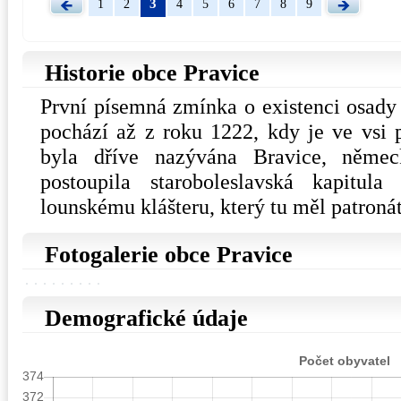
3
1
2
4
5
6
7
8
9
Historie obce Pravice
První písemná zmínka o existenci osady z
pochází až z roku 1222, kdy je ve vsi p
byla dříve nazývána Bravice, něme
postoupila staroboleslavská kapitul
lounskému klášteru, který tu měl patronát
Fotogalerie obce Pravice
Demografické údaje