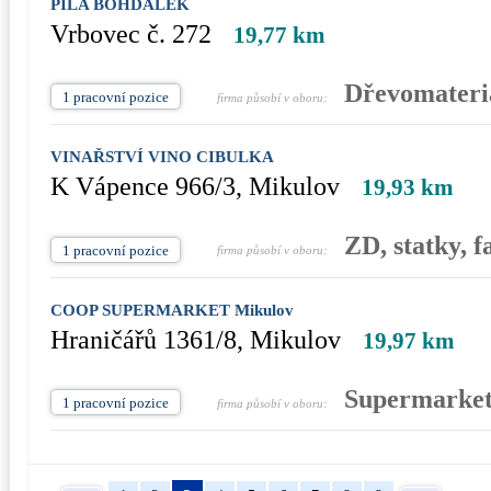
PILA BOHDÁLEK
Vrbovec č. 272
19,77 km
Dřevomateriá
1 pracovní pozice
firma působí v oboru:
VINAŘSTVÍ VINO CIBULKA
K Vápence 966/3, Mikulov
19,93 km
ZD, statky, f
1 pracovní pozice
firma působí v oboru:
COOP SUPERMARKET Mikulov
Hraničářů 1361/8, Mikulov
19,97 km
Supermarket
1 pracovní pozice
firma působí v oboru: