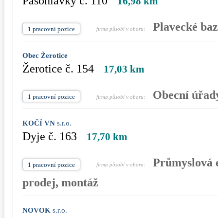
Pasohlávky č. 110
16,98 km
Plavecké baz
1 pracovní pozice
firma působí v oboru:
Obec Žerotice
Žerotice č. 154
17,03 km
Obecní úřad
1 pracovní pozice
firma působí v oboru:
KOČÍ VN
s.r.o.
Dyje č. 163
17,70 km
Průmyslová e
1 pracovní pozice
firma působí v oboru:
prodej, montáž
NOVOK
s.r.o.