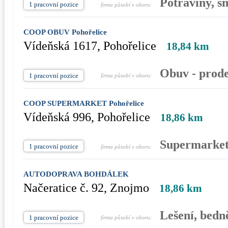
Potraviny, s
1 pracovní pozice
firma působí v oboru:
COOP OBUV Pohořelice
Vídeňská 1617, Pohořelice
18,84 km
Obuv - prode
1 pracovní pozice
firma působí v oboru:
COOP SUPERMARKET Pohořelice
Vídeňská 996, Pohořelice
18,86 km
Supermarket
1 pracovní pozice
firma působí v oboru:
AUTODOPRAVA BOHDÁLEK
Načeratice č. 92, Znojmo
18,86 km
Lešení, bedn
1 pracovní pozice
firma působí v oboru: