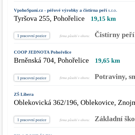
VpohoSpaní.cz - péřové výrobky a čistírna peří
s.r.o.
Tyršova 255, Pohořelice
19,15 km
Čistírny peří
1 pracovní pozice
firma působí v oboru:
COOP JEDNOTA Pohořelice
Brněnská 704, Pohořelice
19,65 km
Potraviny, s
1 pracovní pozice
firma působí v oboru:
ZŠ Libera
Oblekovická 362/196, Oblekovice, Znoj
Základní ško
1 pracovní pozice
firma působí v oboru: