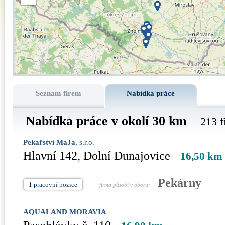
Seznam firem
Nabídka práce
Nabídka práce v okolí 30 km
213 f
Pekařství MaJa
, s.r.o.
Hlavní 142, Dolní Dunajovice
16,50 km
Pekárny
1 pracovní pozice
firma působí v oboru:
AQUALAND MORAVIA