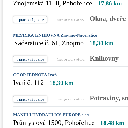
Znojemská 1108, Pohořelice
17,86 km
Okna, dveře
1 pracovní pozice
firma působí v oboru:
MĚSTSKÁ KNIHOVNA Znojmo-Načeratice
Načeratice č. 61, Znojmo
18,30 km
Knihovny
1 pracovní pozice
firma působí v oboru:
COOP JEDNOTA Ivaň
Ivaň č. 112
18,30 km
Potraviny, s
1 pracovní pozice
firma působí v oboru:
MANULI HYDRAULICS EUROPE
s.r.o.
Průmyslová 1500, Pohořelice
18,48 km