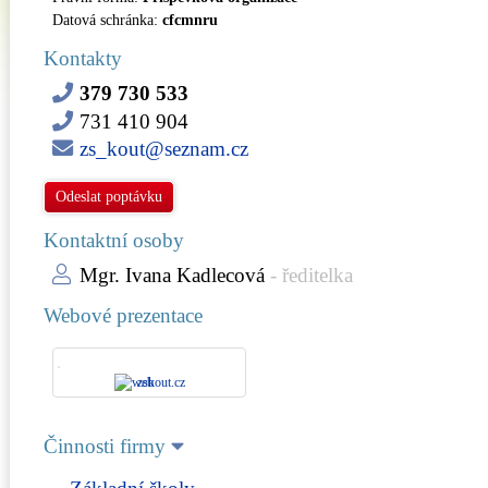
Datová schránka:
cfcmnru
Kontakty
379 730 533
731 410 904
zs_kout@seznam.cz
Odeslat poptávku
Kontaktní osoby
Mgr. Ivana Kadlecová
- ředitelka
Webové prezentace
zskout.cz
Činnosti firmy