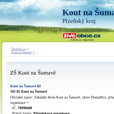
Kout na Šum
Plzeňský kraj
Živéobce.cz
Kout na Šumavě
ZŠ Kout na Šumavě
Kout na Šumavě
62
345 02 Kout na Šumavě
Oficiální název: Základní škola Kout na Šumavě, okres Domažlice, pří
organizace
IČ:
70990468
Právní forma:
Příspěvková organizace