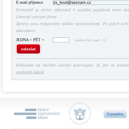
E-mail příjemce:
Formulář je určen výhradně k zasílání poptávek nebo dota
činností vybrané firmy.
Zprávy jsou redigovány našimi operátorkami. Po jejich schv
adresátovi.
JEDNA + PĚT =
doplňte číslo, např.: 12
odeslat
Kliknutím na tlačítko odeslat potvrzujete, že jste se sezná
osobních údajů
O projektu