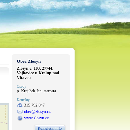
Obec Zlosyň
Zlosyň č. 103, 27744,
Vojkovice u Kralup nad
Vltavou
Osoby
p. Krajíček Jan, starosta
Kontakty
315 792 047
obec@zlosyn.cz
www.zlosyn.cz
Kompletní info