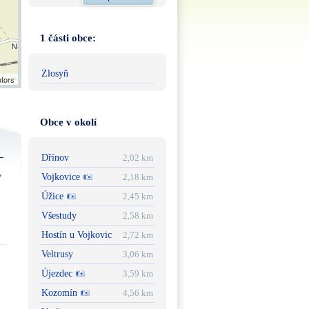
1 části obce:
Zlosyň
utors
Obce v okolí
Dřínov
2,02 km
Vojkovice
2,18 km
Úžice
2,45 km
Všestudy
2,58 km
Hostín u Vojkovic
2,72 km
Veltrusy
3,06 km
Újezdec
3,59 km
Kozomín
4,56 km