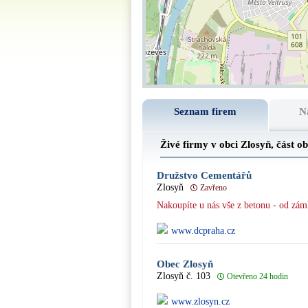
Seznam firem
N
Živé firmy v obci Zlosyň, část o
Družstvo Cementářů
Zlosyň
Zavřeno
Nakoupíte u nás vše z betonu - od zámk
www.dcpraha.cz
Obec Zlosyň
Zlosyň č. 103
Otevřeno 24 hodin
www.zlosyn.cz