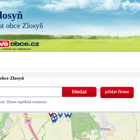
losyň
st obce Zlosyň
 obce
Zlosyň
přidat firmu
sti. Zkuste například restaurace