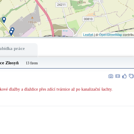
Leaflet
| ©
OpenStreetMap
contrib
abídka práce
bce
Zlosyň
13 firem
ové dlažby a dlaždice přes zdící tvárnice až po kanalizační šachty.