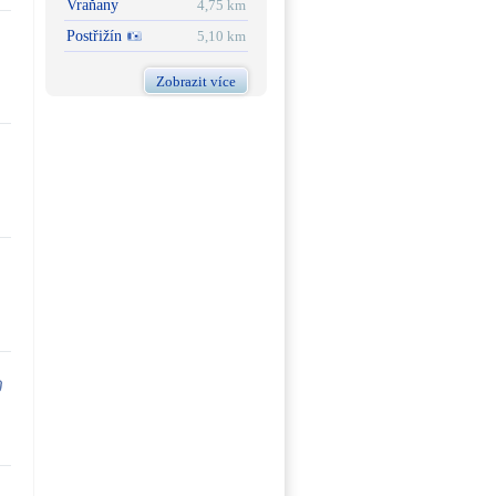
Vraňany
4,75 km
Postřižín
5,10 km
Zobrazit více