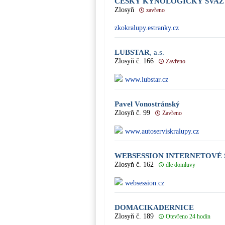
ČESKÝ KYNOLOGICKÝ SVAZ 
Zlosyň
zavřeno
zkokralupy.estranky.cz
LUBSTAR
, a.s.
Zlosyň č. 166
Zavřeno
www.lubstar.cz
Pavel Vonostránský
Zlosyň č. 99
Zavřeno
www.autoserviskralupy.cz
WEBSESSION INTERNETOVÉ 
Zlosyň č. 162
dle domluvy
websession.cz
DOMACIKADERNICE
Zlosyň č. 189
Otevřeno 24 hodin