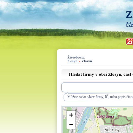
Z
čá
Živéobce.cz
Zlosyň
Zlosyň
Hledat firmy v obci Zlosyň, část
Můžete zadat název firmy, IČ, nebo popis činno
+
−