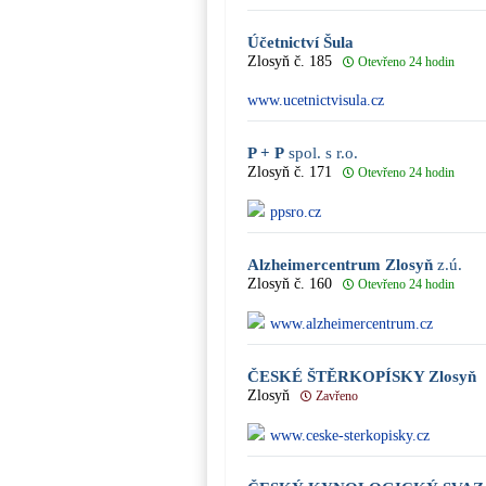
Účetnictví Šula
Zlosyň č. 185
Otevřeno 24 hodin
www.ucetnictvisula.cz
P + P
spol. s r.o.
Zlosyň č. 171
Otevřeno 24 hodin
ppsro.cz
Alzheimercentrum Zlosyň
z.ú.
Zlosyň č. 160
Otevřeno 24 hodin
www.alzheimercentrum.cz
ČESKÉ ŠTĚRKOPÍSKY Zlosyň
Zlosyň
Zavřeno
www.ceske-sterkopisky.cz