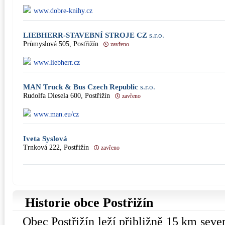
www.dobre-knihy.cz
LIEBHERR-STAVEBNÍ STROJE CZ
s.r.o.
Průmyslová 505, Postřižín
zavřeno
www.liebherr.cz
MAN Truck & Bus Czech Republic
s.r.o.
Rudolfa Diesela 600, Postřižín
zavřeno
www.man.eu/cz
Iveta Syslová
Trnková 222, Postřižín
zavřeno
Historie obce Postřižín
Obec Postřižín leží přibližně 15 km severn