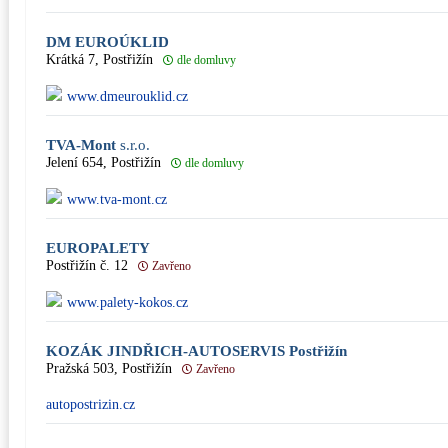
DM EUROÚKLID
Krátká 7, Postřižín
dle domluvy
www.dmeurouklid.cz
TVA-Mont
s.r.o.
Jelení 654, Postřižín
dle domluvy
www.tva-mont.cz
EUROPALETY
Postřižín č. 12
Zavřeno
www.palety-kokos.cz
KOZÁK JINDŘICH-AUTOSERVIS Postřižín
Pražská 503, Postřižín
Zavřeno
autopostrizin.cz