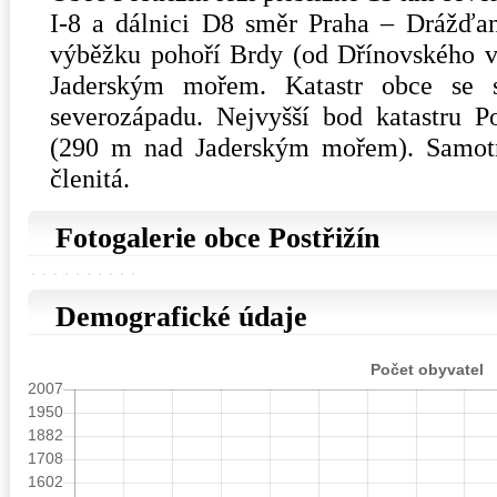
I-8 a dálnici D8 směr Praha – Drážďa
výběžku pohoří Brdy (od Dřínovského v
Jaderským mořem. Katastr obce se 
severozápadu. Nejvyšší bod katastru Pos
(290 m nad Jaderským mořem). Samotn
členitá.
Fotogalerie obce Postřižín
Demografické údaje