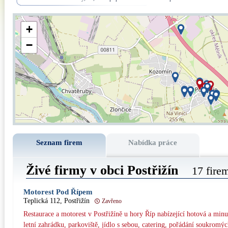
+
−
Seznam firem
Nabídka práce
Živé firmy v obci Postřižín
17 fire
Motorest Pod Řípem
Teplická 112, Postřižín
Zavřeno
Restaurace a motorest v Postřižíně u hory Říp nabízející hotová a minu
letní zahrádku, parkoviště, jídlo s sebou, catering, pořádání soukromýc