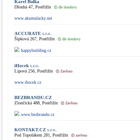
Karel Bulka
Dlouhá 47, Postřižín
dle domluvy
www.akumulacky.net
ACCURATE
s.r.o.
Šípková 267, Postřižín
dle domluvy
happybuilding.cz
iHocek
s.r.o.
Lipová 256, Postřižín
Zavřeno
www.ihocek.cz
BEZBRANDU.CZ
Zlončická 488, Postřižín
Zavřeno
www.bezbrandu.cz
KONTAKT.CZ
s.r.o.
Pod Topolákem 281, Postřižín
zavřeno