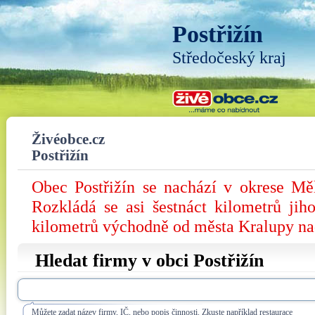
Postřižín
Středočeský kraj
Živéobce.cz
Postřižín
Obec Postřižín se nachází v okrese Mě
Rozkládá se asi šestnáct kilometrů ji
kilometrů východně od města Kralupy na
Hledat firmy v obci Postřižín
Můžete zadat název firmy, IČ, nebo popis činnosti. Zkuste například restaurace