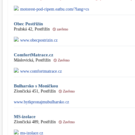
motorest-pod-ripem.eatbu.com/?lang=cs
Obec Postřižín
Pražská 42, Postřižín
zavřeno
www.obecpostrizin.cz
ComfortMatrace.cz
Máslovická, Postřižín
Zavřeno
www.comfortmatrace.cz
Bulharsko s Moničkou
Zlončická 451, Postřižín
Zavřeno
www.bytkpronajmubulharsko.cz
MS-izolace
Zlončická 489, Postřižín
Zavřeno
ms-izolace.cz