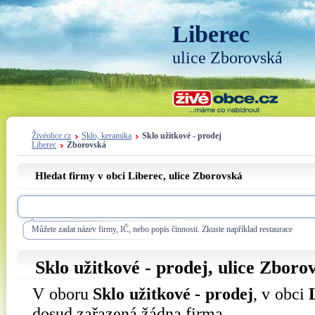
Liberec
ulice Zborovská
Živéobce.cz
Sklo, keramika
Sklo užitkové - prodej
Liberec
Zborovská
Hledat firmy v obci Liberec, ulice
Zborovská
Můžete zadat název firmy, IČ, nebo popis činnosti. Zkuste například restaurace
Sklo užitkové - prodej, ulice
Zboro
V oboru
Sklo užitkové - prodej
, v obci
dosud zařazená žádna firma.