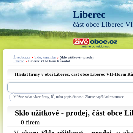
Liberec
část obce Liberec V
Živéobce.cz
Sklo, keramika
Sklo užitkové - prodej
Liberec
Liberec VII-Horní Růžodol
Hledat firmy v obci Liberec, část obce
Liberec VII-Horní Rů
Můžete zadat název firmy, IČ, nebo popis činnosti. Zkuste například restaurace
Sklo užitkové - prodej, část obce
Li
0 firem
V oboru
Sklo užitkové - prodej
, v ob