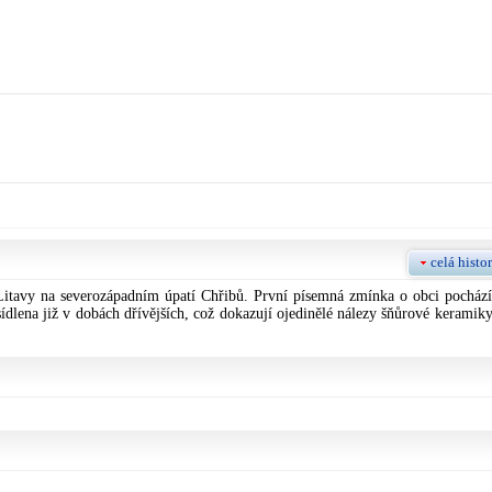
celá histor
 Litavy na severozápadním úpatí Chřibů. První písemná zmínka o obci pochází
sídlena již v dobách dřívějších, což dokazují ojedinělé nálezy šňůrové keramiky
.