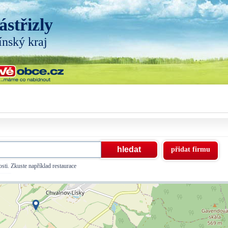
ástřizly
ínský kraj
přidat firmu
sti. Zkuste například restaurace