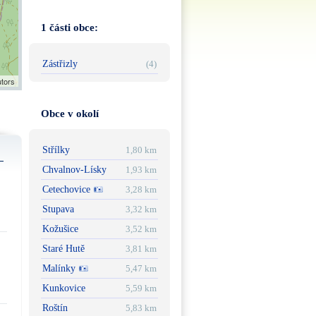
1 části obce:
Zástřizly
(4)
utors
Obce v okolí
Střílky
1,80 km
Chvalnov-Lísky
1,93 km
Cetechovice
3,28 km
Stupava
3,32 km
Kožušice
3,52 km
Staré Hutě
3,81 km
Malínky
5,47 km
Kunkovice
5,59 km
Roštín
5,83 km