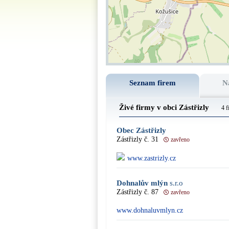
Seznam firem
N
Živé firmy v obci Zástřizly
4 f
Obec Zástřizly
Zástřizly č. 31
zavřeno
www.zastrizly.cz
Dohnalův mlýn
s.r.o
Zástřizly č. 87
zavřeno
www.dohnaluvmlyn.cz