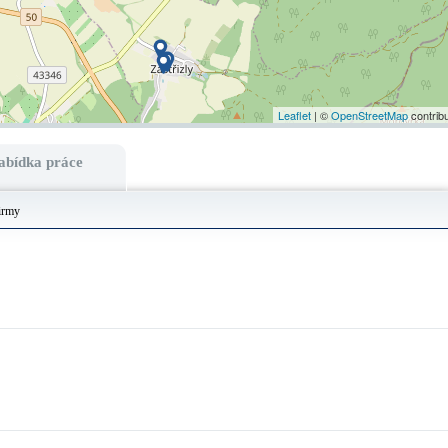
Leaflet
| ©
OpenStreetMap
contrib
abídka práce
irmy