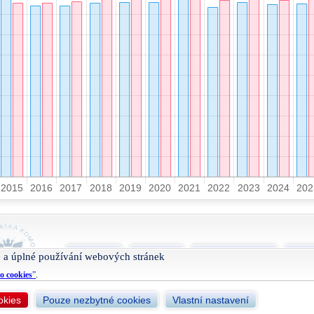
O projektu
Nápověda
Podmínky užívání
Smlu
 a úplné používání webových stránek
o cookies
”
.
okies
Pouze nezbytné cookies
Vlastní nastavení
Živéfirmy.cz