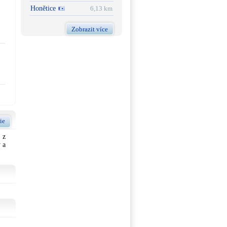
Honětice
6,13 km
Zobrazit více
ie
 z
 a