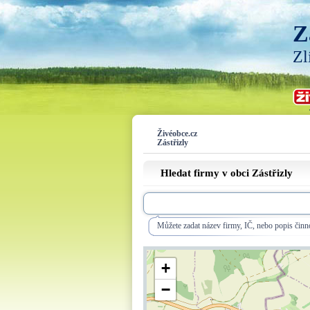
Z
Zl
Živéobce.cz
Zástřizly
Hledat firmy v obci Zástřizly
Můžete zadat název firmy, IČ, nebo popis činno
+
−