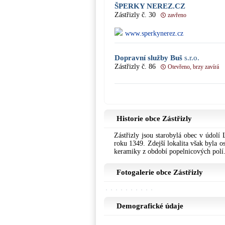
ŠPERKY NEREZ.CZ
Zástřizly č. 30
zavřeno
www.sperkynerez.cz
Dopravní služby Buš
s.r.o.
Zástřizly č. 86
Otevřeno, brzy zavírá
Historie obce Zástřizly
Zástřizly jsou starobylá obec v údolí
roku 1349. Zdejší lokalita však byla o
keramiky z období popelnicových polí
Fotogalerie obce Zástřizly
Demografické údaje