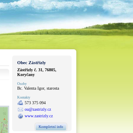
Obec Zástřizly
Zástřizly č. 31, 76805,
Koryčany
Osoby
Bc. Valenta Igor, starosta
Kontakty
573 375 094
ou@zastrizly.cz
www.zastrizly.cz
Kompletní info