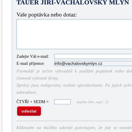
TAUER JIŘÍ-VÁCHALOVSKÝ MLÝN
Vaše poptávka nebo dotaz:
Zadejte Váš e-mail:
E-mail příjemce:
Formulář je určen výhradně k zasílání poptávek nebo dota
činností vybrané firmy.
Zprávy jsou redigovány našimi operátorkami. Po jejich schv
adresátovi.
ČTYŘI + SEDM =
doplňte číslo, např.: 12
odeslat
Kliknutím na tlačítko odeslat potvrzujete, že jste se sezná