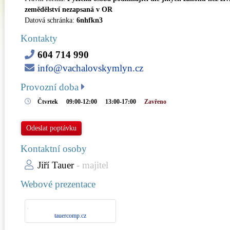
zemědělství nezapsaná v OR
Datová schránka:
6nhfkn3
Kontakty
604 714 990
info@vachalovskymlyn.cz
Provozní doba
Čtvrtek
09:00-12:00
13:00-17:00
Zavřeno
Odeslat poptávku
Kontaktní osoby
Jiří Tauer
- majitel
Webové prezentace
tauercomp.cz