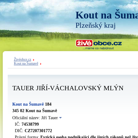
Kout na Šum
Plzeňský kraj
Živéobce.cz
Kout na Šumavě
TAUER JIŘÍ-VÁCHALOVSKÝ MLÝN
Kout na Šumavě
184
345 02 Kout na Šumavě
Oficiální název: Jiří Tauer
IČ:
74538799
DIČ:
CZ7207301772
Právní forma:
Fyzická osoba podnikající dle jiných zákonů než ži