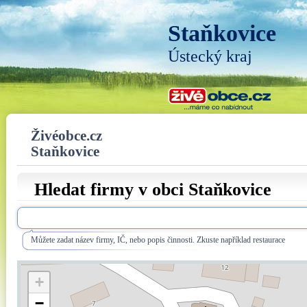
Staňkovice
Ústecký kraj
Živéobce.cz
Staňkovice
Hledat firmy v obci Staňkovice
Můžete zadat název firmy, IČ, nebo popis činnosti. Zkuste například restaurace
+
−