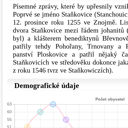
Písemné zprávy, které by upřesnily vzni
Poprvé se jméno Staňkovice (Stanchouici
12. prosince roku 1255 ve Znojmě. Lis
dvora Staňkovice mezi řádem johanitů (
byl) a klášterem benediktynů Břevnov
patřily tehdy Pohořany, Trnovany a P
panství Ploskovice a patřil nějaký ča
Staňkovicích ve středověku dokonce jakás
z roku 1546 tvrz ve Staňkowiczích).
Demografické údaje