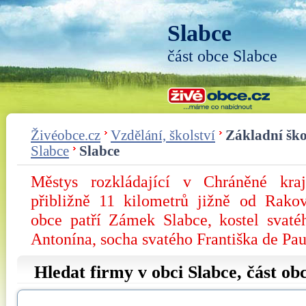
Slabce
část obce Slabce
Živéobce.cz
Vzdělání, školství
Základní ško
Slabce
Slabce
Městys rozkládající v Chráněné kraji
přibližně 11 kilometrů jižně od Rako
obce patří Zámek Slabce, kostel svaté
Antonína, socha svatého Františka de Pau
Hledat firmy v obci Slabce, část ob