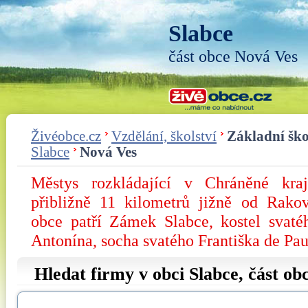
Slabce
část obce Nová Ves
Živéobce.cz
Vzdělání, školství
Základní ško
Slabce
Nová Ves
Městys rozkládající v Chráněné kraji
přibližně 11 kilometrů jižně od Rako
obce patří Zámek Slabce, kostel svaté
Antonína, socha svatého Františka de Pau
Hledat firmy v obci Slabce, část ob