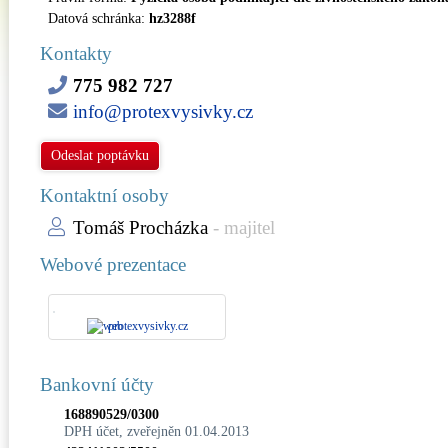
Datová schránka:
hz3288f
Kontakty
775 982 727
info@protexvysivky.cz
Odeslat poptávku
Kontaktní osoby
Tomáš Procházka
- majitel
Webové prezentace
protexvysivky.cz
Bankovní účty
168890529/0300
DPH účet, zveřejněn 01.04.2013