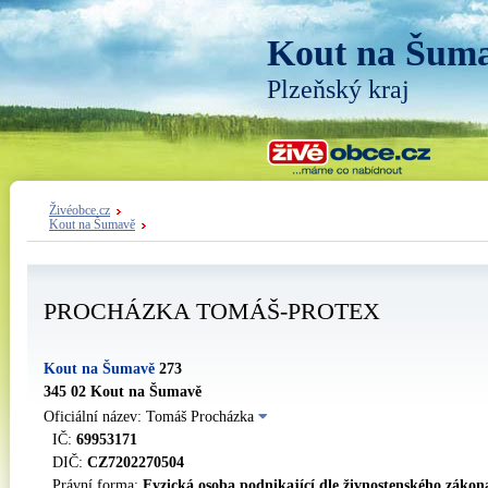
Kout na Šum
Plzeňský kraj
Živéobce.cz
Kout na Šumavě
PROCHÁZKA TOMÁŠ-PROTEX
Kout na Šumavě
273
345 02 Kout na Šumavě
Oficiální název: Tomáš Procházka
IČ:
69953171
DIČ:
CZ7202270504
Právní forma:
Fyzická osoba podnikající dle živnostenského zákon