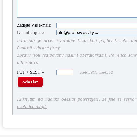
Zadejte Váš e-mail:
E-mail příjemce:
Formulář je určen výhradně k zasílání poptávek nebo dota
činností vybrané firmy.
Zprávy jsou redigovány našimi operátorkami. Po jejich schv
adresátovi.
PĚT + ŠEST =
doplňte číslo, např.: 12
odeslat
Kliknutím na tlačítko odeslat potvrzujete, že jste se sezná
osobních údajů