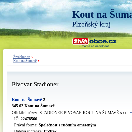
Kout na Šum
Plzeňský kraj
Živéobce.cz
Kout na Šumavě
Pivovar Stadioner
Kout na Šumavě
2
345 02 Kout na Šumavě
Oficiální název: STADIONER PIVOVAR KOUT NA ŠUMAVĚ s.r.o.
IČ:
22478566
Právní forma:
Společnost s ručením omezeným
Datová schránka:
ff59ze2