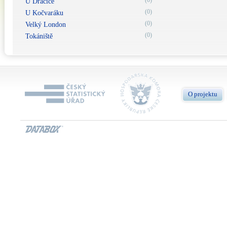
(0)
U Dračice
(0)
U Kočvaráku
(0)
Velký London
(0)
Tokániště
O projektu