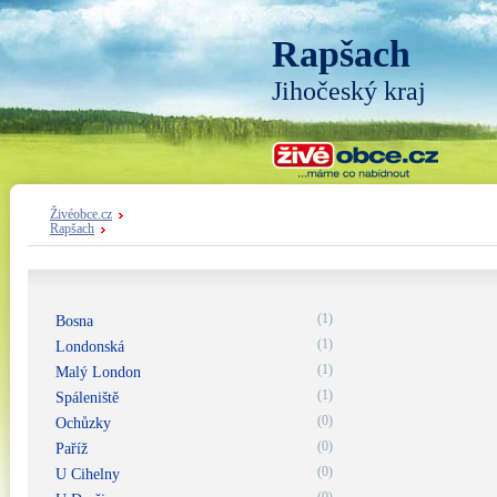
Rapšach
Jihočeský kraj
Živéobce.cz
Rapšach
(1)
Bosna
(1)
Londonská
(1)
Malý London
(1)
Spáleniště
(0)
Ochůzky
(0)
Paříž
(0)
U Cihelny