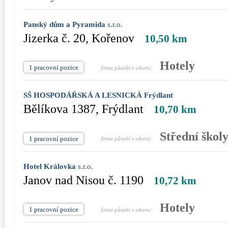
Panský dům a Pyramida
s.r.o.
Jizerka č. 20, Kořenov
10,50 km
Hotely
1 pracovní pozice
firma působí v oboru:
SŠ HOSPODÁŘSKÁ A LESNICKÁ Frýdlant
Bělíkova 1387, Frýdlant
10,70 km
Střední škol
1 pracovní pozice
firma působí v oboru:
Hotel Královka
s.r.o.
Janov nad Nisou č. 1190
10,72 km
Hotely
1 pracovní pozice
firma působí v oboru: