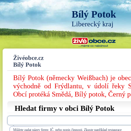
Bílý Potok
Liberecký kraj
Živéobce.cz
Bílý Potok
Bílý Potok (německy Weißbach) je obec
východně od Frýdlantu, v údolí řeky 
Obcí protéká Smědá, Bílý potok, Černý p
Hledat firmy v obci Bílý Potok
Můžete zadat název firmy, IČ, nebo popis činnosti. Zkuste například restaurace