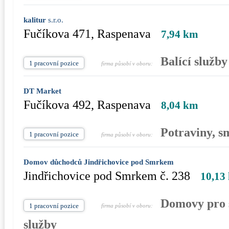
kalitur
s.r.o.
Fučíkova 471, Raspenava
7,94 km
Balící služby
1 pracovní pozice
firma působí v oboru:
DT Market
Fučíkova 492, Raspenava
8,04 km
Potraviny, s
1 pracovní pozice
firma působí v oboru:
Domov důchodců Jindřichovice pod Smrkem
Jindřichovice pod Smrkem č. 238
10,13
Domovy pro s
1 pracovní pozice
firma působí v oboru:
služby