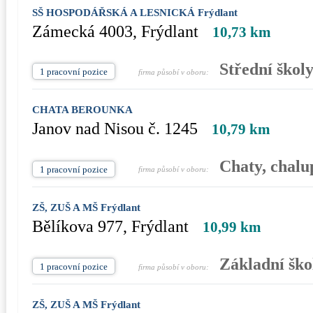
SŠ HOSPODÁŘSKÁ A LESNICKÁ Frýdlant
Zámecká 4003, Frýdlant
10,73 km
Střední škol
1 pracovní pozice
firma působí v oboru:
CHATA BEROUNKA
Janov nad Nisou č. 1245
10,79 km
Chaty, chalu
1 pracovní pozice
firma působí v oboru:
ZŠ, ZUŠ A MŠ Frýdlant
Bělíkova 977, Frýdlant
10,99 km
Základní ško
1 pracovní pozice
firma působí v oboru:
ZŠ, ZUŠ A MŠ Frýdlant