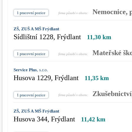
Nemocnice, p
1 pracovní pozice
firma působí v oboru:
ZŠ, ZUŠ A MŠ Frýdlant
Sídlištní 1228, Frýdlant
11,30 km
Mateřské ško
1 pracovní pozice
firma působí v oboru:
Service Plus
, s.r.o.
Husova 1229, Frýdlant
11,35 km
Zkušebnictví
1 pracovní pozice
firma působí v oboru:
ZŠ, ZUŠ A MŠ Frýdlant
Husova 344, Frýdlant
11,42 km