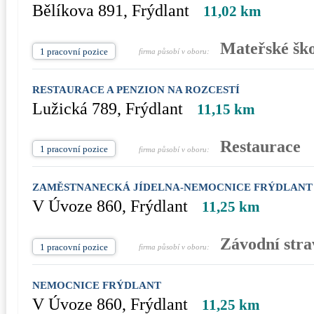
Bělíkova 891, Frýdlant
11,02 km
Mateřské ško
1 pracovní pozice
firma působí v oboru:
RESTAURACE A PENZION NA ROZCESTÍ
Lužická 789, Frýdlant
11,15 km
Restaurace
1 pracovní pozice
firma působí v oboru:
ZAMĚSTNANECKÁ JÍDELNA-NEMOCNICE FRÝDLANT
V Úvoze 860, Frýdlant
11,25 km
Závodní stra
1 pracovní pozice
firma působí v oboru:
NEMOCNICE FRÝDLANT
V Úvoze 860, Frýdlant
11,25 km