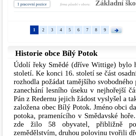
Základní ško
1 pracovní pozice
firma působí v oboru:
1
2
3
4
5
6
7
8
9
Historie obce Bílý Potok
Údolí řeky Smědé (dříve Wittige) bylo h
století. Ke konci 16. století se část osad
rozhodla požádat tamějšího svobodného
zanechání lesního úseku v nejhořejší čás
Pán z Redernu jejich žádost vyslyšel a t
založena obec Bílý Potok. Jméno obci da
potoka, pramenícího v Smědavské hoře.
zde žilo 58 obyvatel, přibližně p
zemědělstvím, druhou polovinu tvořili dř