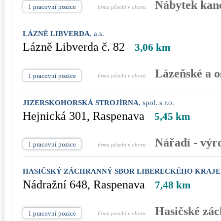
Nábytek kanc
1 pracovní pozice
firma působí v oboru:
LÁZNĚ LIBVERDA
, a.s.
Lázně Libverda č. 82
3,06 km
Lázeňské a o
1 pracovní pozice
firma působí v oboru:
JIZERSKOHORSKÁ STROJÍRNA
, spol. s r.o.
Hejnická 301, Raspenava
5,45 km
Nářadí - výr
1 pracovní pozice
firma působí v oboru:
HASIČSKÝ ZÁCHRANNÝ SBOR LIBERECKÉHO KRAJE požá
Nádražní 648, Raspenava
7,48 km
Hasičské zác
1 pracovní pozice
firma působí v oboru: