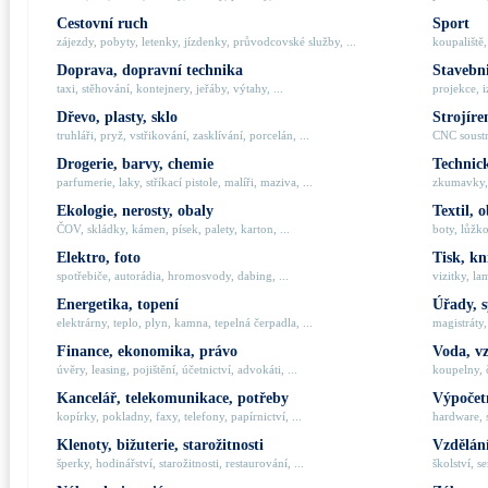
Cestovní ruch
Sport
zájezdy, pobyty, letenky, jízdenky, průvodcovské služby, ...
koupaliště,
Doprava, dopravní technika
Stavebni
taxi, stěhování, kontejnery, jeřáby, výtahy, ...
projekce, i
Dřevo, plasty, sklo
Strojíre
truhláři, pryž, vstřikování, zasklívání, porcelán, ...
CNC soustru
Drogerie, barvy, chemie
Technick
parfumerie, laky, stříkací pistole, malíři, maziva, ...
zkumavky, 
Ekologie, nerosty, obaly
Textil, 
ČOV, skládky, kámen, písek, palety, karton, ...
boty, lůžko
Elektro, foto
Tisk, kn
spotřebiče, autorádia, hromosvody, dabing, ...
vizitky, la
Energetika, topení
Úřady, 
elektrárny, teplo, plyn, kamna, tepelná čerpadla, ...
magistráty,
Finance, ekonomika, právo
Voda, v
úvěry, leasing, pojištění, účetnictví, advokáti, ...
koupelny, č
Kancelář, telekomunikace, potřeby
Výpočetn
kopírky, pokladny, faxy, telefony, papírnictví, ...
hardware, 
Klenoty, bižuterie, starožitnosti
Vzdělání
šperky, hodinářství, starožitnosti, restaurování, ...
školství, s