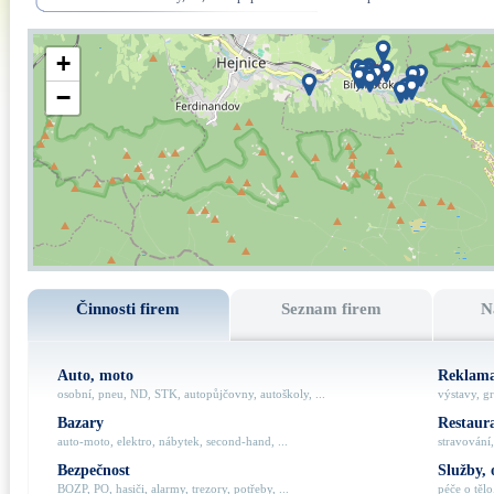
+
−
Činnosti firem
Seznam firem
N
Auto, moto
Reklama
osobní, pneu, ND, STK, autopůjčovny, autoškoly, ...
výstavy, gr
Bazary
Restaur
auto-moto, elektro, nábytek, second-hand, ...
stravování,
Bezpečnost
Služby, 
BOZP, PO, hasiči, alarmy, trezory, potřeby, ...
péče o tělo,