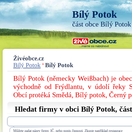
Bílý Potok
část obce Bílý Potok
Živéobce.cz
Bílý Potok
Bílý Potok
Bílý Potok (německy Weißbach) je obec
východně od Frýdlantu, v údolí řeky 
Obcí protéká Smědá, Bílý potok, Černý p
Hledat firmy v obci Bílý Potok, čás
Můžete zadat název firmy, IČ, nebo popis činnosti. Zkuste například restaurace