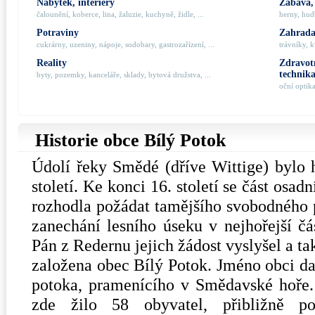
Nábytek, interiéry
Zábava,
čalounění, koberce, lina, žaluzie, kuchyně, židle, ...
herny, hudb
Potraviny
Zahrada,
cukrárny, uzeniny, nápoje, sodobary, gastrozařízení, ...
trávníky, k
Reality
Zdravotn
technik
byty, pozemky, kanceláře, sklady, bytová družstva, ...
oční optik
Historie obce Bílý Potok
Údolí řeky Smědé (dříve Wittige) bylo h
století. Ke konci 16. století se část osad
rozhodla požádat tamějšího svobodného
zanechání lesního úseku v nejhořejší čás
Pán z Redernu jejich žádost vyslyšel a t
založena obec Bílý Potok. Jméno obci da
potoka, pramenícího v Smědavské hoře.
zde žilo 58 obyvatel, přibližně p