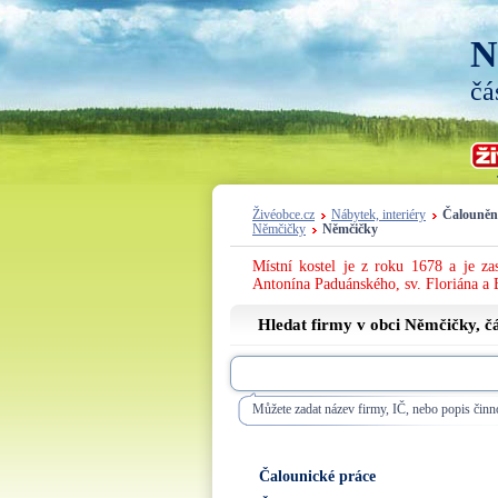
N
čá
Živéobce.cz
Nábytek, interiéry
Čalouněn
Němčičky
Němčičky
Místní kostel je z roku 1678 a je za
Antonína Paduánského, sv. Floriána a 
Hledat firmy v obci Němčičky, č
Můžete zadat název firmy, IČ, nebo popis činno
Čalounické práce