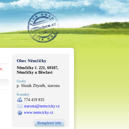
Obec Němčičky
Němčičky č. 221, 69107,
v.
Němčičky u Břeclavi
Osoby
p. Slezák Zbyněk, starosta
Kontakty
774 419 835
starosta@nemcicky.cz
www.nemcicky.cz
Kompletní info