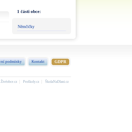
1 části obce:
Němčičky
vní podmínky
Kontakt
GDPR
Živéobce.cz
Proškoly.cz
ŠkolaNaDlani.cz