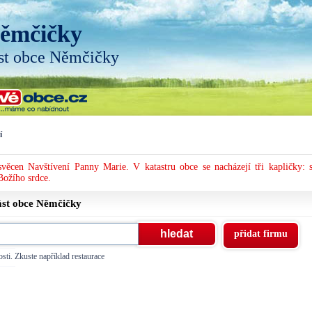
ěmčičky
st obce Němčičky
í
svěcen Navštívení Panny Marie. V katastru obce se nacházejí tři kapličky: s
Božího srdce.
ást obce
Němčičky
přidat firmu
sti. Zkuste například restaurace