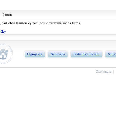
0 firem
, část obce
Němčičky
není dosud zařazená žádna firma.
ičky
O projektu
Nápověda
Podmínky užívání
Smlu
Živéfirmy.cz