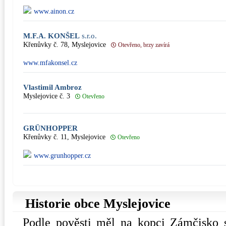
www.ainon.cz
M.F.A. KONŠEL
s.r.o.
Křenůvky č. 78, Myslejovice
Otevřeno, brzy zavírá
www.mfakonsel.cz
Vlastimil Ambroz
Myslejovice č. 3
Otevřeno
GRÜNHOPPER
Křenůvky č. 11, Myslejovice
Otevřeno
www.grunhopper.cz
Historie obce Myslejovice
Podle pověsti měl na kopci Zámčisko s