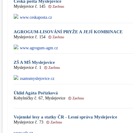
Česká pošta Myslejovice
Myslejovice č. 145
Zavřeno
www.ceskaposta.cz
AGROGUM-LISOVÁNÍ PRYŽE A JEJÍ KOMBINACE
Myslejovice č. 154
Zavřeno
www.agrogum-agm.cz
ZŠ A MŠ Myslejovice
Myslejovice č. 1
Zavřeno
zsamsmyslejovice.cz
Úklid Agáta Pořízková
Kobylničky č. 67, Myslejovice
Zavřeno
Vojenské lesy a statky ČR - Lesní správa Myslejovice
Myslejovice č. 73
Zavřeno
www.vls.cz