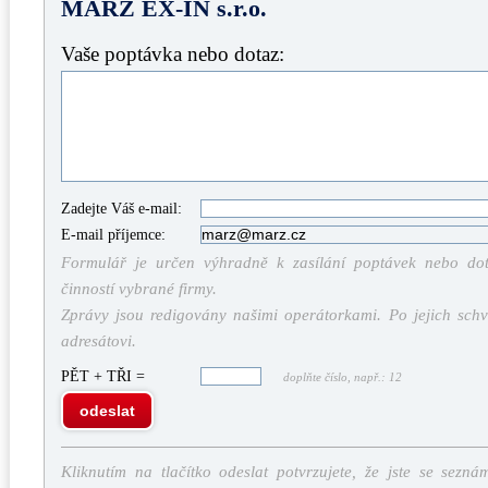
MÄRZ EX-IN s.r.o.
Vaše poptávka nebo dotaz:
Zadejte Váš e-mail:
E-mail příjemce:
Formulář je určen výhradně k zasílání poptávek nebo dota
činností vybrané firmy.
Zprávy jsou redigovány našimi operátorkami. Po jejich schv
adresátovi.
PĚT + TŘI =
doplňte číslo, např.: 12
odeslat
Kliknutím na tlačítko odeslat potvrzujete, že jste se sezná