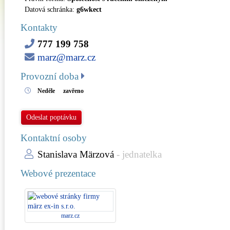
Datová schránka:
g6wkect
Kontakty
777 199 758
marz@marz.cz
Provozní doba
Neděle
zavřeno
Odeslat poptávku
Kontaktní osoby
Stanislava Märzová
- jednatelka
Webové prezentace
marz.cz