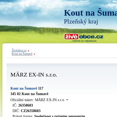
Kout na Šum
Plzeňský kraj
Živéobce.cz
Kout na Šumavě
MÄRZ EX-IN s.r.o.
Kout na Šumavě
117
345 02 Kout na Šumavě
Oficiální název: MÄRZ EX-IN s.r.o.
IČ:
26358603
DIČ:
CZ26358603
Právní forma:
Společnost s ručením omezeným