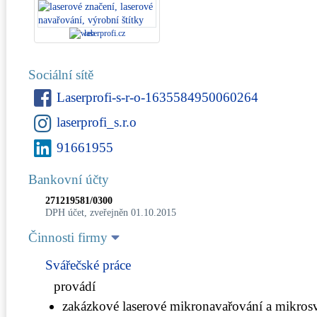
laserprofi.cz
Sociální sítě
Laserprofi-s-r-o-1635584950060264
laserprofi_s.r.o
91661955
Bankovní účty
271219581/0300
DPH účet, zveřejněn 01.10.2015
Činnosti firmy
Svářečské práce
provádí
zakázkové laserové mikronavařování a mikros