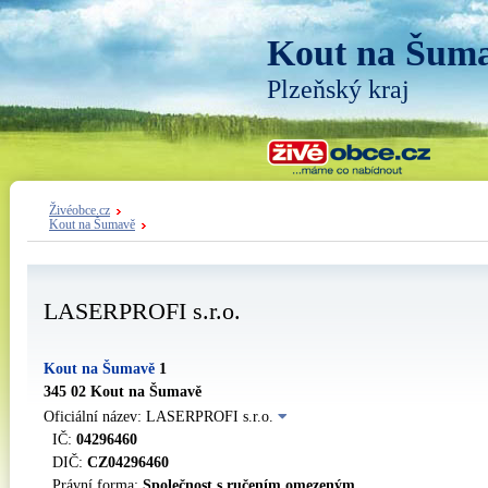
Kout na Šum
Plzeňský kraj
Živéobce.cz
Kout na Šumavě
LASERPROFI s.r.o.
Kout na Šumavě
1
345 02 Kout na Šumavě
Oficiální název: LASERPROFI s.r.o.
IČ:
04296460
DIČ:
CZ04296460
Právní forma:
Společnost s ručením omezeným