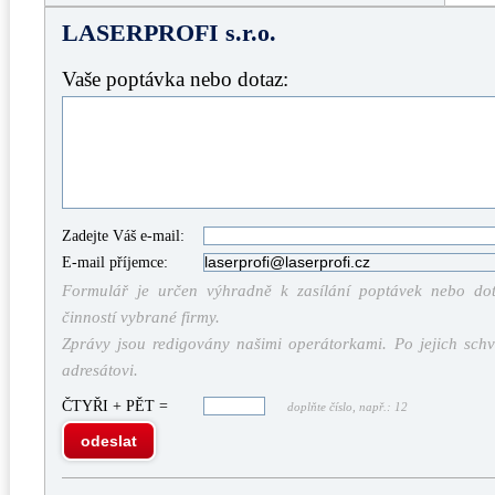
LASERPROFI s.r.o.
Vaše poptávka nebo dotaz:
Zadejte Váš e-mail:
E-mail příjemce:
Formulář je určen výhradně k zasílání poptávek nebo dota
činností vybrané firmy.
Zprávy jsou redigovány našimi operátorkami. Po jejich schv
adresátovi.
ČTYŘI + PĚT =
doplňte číslo, např.: 12
odeslat