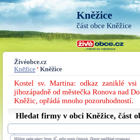
Kněžice
část obce Kněžice
Živéobce.cz
Kněžice
Kněžice
Kostel sv. Martina: odkaz zaniklé vsi
jihozápadně od městečka Ronova nad Dou
Kněžic, opřádá mnoho pozoruhodností.
Hledat firmy v obci Kněžice, část 
Můžete zadat název firmy, IČ, nebo popis činnosti. Zkuste například restaurace