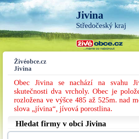
Jivina
Středočeský kraj
Živéobce.cz
Jivina
Obec Jivina se nachází na svahu Ji
skutečnosti dva vrcholy. Obec je polo
rozložena ve výšce 485 až 525m. nad m
slova „jívina“, jívová porostlina.
Hledat firmy v obci Jivina