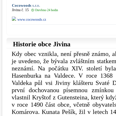
Cocowoods
s.r.o.
Jivina č. 15
Otevřeno 24 hodin
www.cocowoods.cz
Historie obce Jivina
Kdy obec vznikla, není přesně známo, a
je uvedeno, že bývala zvláštním statkem,
neznámí. Na počátku XIV. století byla
Hasenburka na Valdece. V roce 1368 
Valdeka půl vsi Jiviny klášteru Svaté D
první dochovanou písemnou zmínkou 
vlastnil Kryštof z Gutensteina, který kdy
v roce 1490 část obce, včetně obyvatels
Komárova. Kunata Pešík, žil v letech 14