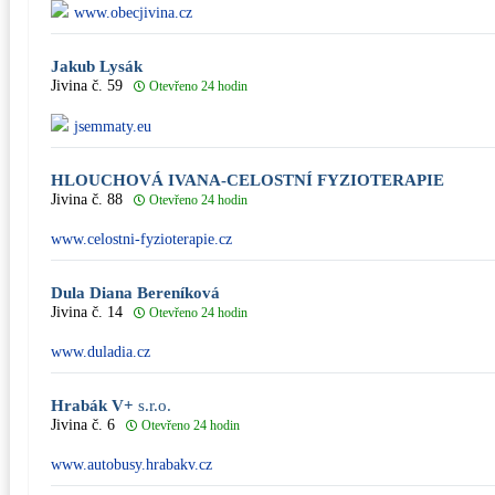
www.obecjivina.cz
Jakub Lysák
Jivina č. 59
Otevřeno 24 hodin
jsemmaty.eu
HLOUCHOVÁ IVANA-CELOSTNÍ FYZIOTERAPIE
Jivina č. 88
Otevřeno 24 hodin
www.celostni-fyzioterapie.cz
Dula Diana Bereníková
Jivina č. 14
Otevřeno 24 hodin
www.duladia.cz
Hrabák V+
s.r.o.
Jivina č. 6
Otevřeno 24 hodin
www.autobusy.hrabakv.cz