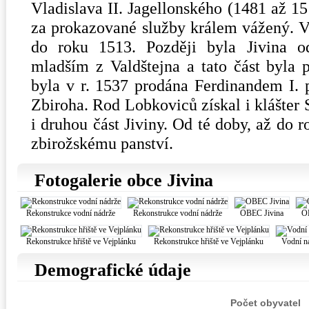
Vladislava II. Jagellonského (1481 až 15
za prokazované služby králem vážený. V 
do roku 1513. Později byla Jivina 
mladším z Valdštejna a tato část byla 
byla v r. 1537 prodána Ferdinandem I. 
Zbiroha. Rod Lobkoviců získal i klášter 
i druhou část Jiviny. Od té doby, až do r
zbirožskému panství.
Fotogalerie obce Jivina
Rekonstrukce vodní nádrže
Rekonstrukce vodní nádrže
OBEC Jivina
O
Rekonstrukce hřiště ve Vejplánku
Rekonstrukce hřiště ve Vejplánku
Vodní n
Demografické údaje