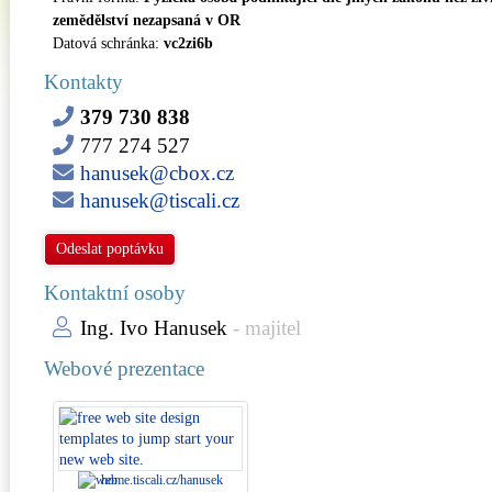
zemědělství nezapsaná v OR
Datová schránka:
vc2zi6b
Kontakty
379 730 838
777 274 527
hanusek@cbox.cz
hanusek@tiscali.cz
Odeslat poptávku
Kontaktní osoby
Ing. Ivo Hanusek
- majitel
Webové prezentace
home.tiscali.cz/hanusek