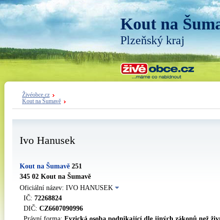
Kout na Šum
Plzeňský kraj
Živéobce.cz
Kout na Šumavě
Ivo Hanusek
Kout na Šumavě
251
345 02 Kout na Šumavě
Oficiální název: IVO HANUSEK
IČ:
72268824
DIČ:
CZ6607090996
Právní forma:
Fyzická osoba podnikající dle jiných zákonů než ži