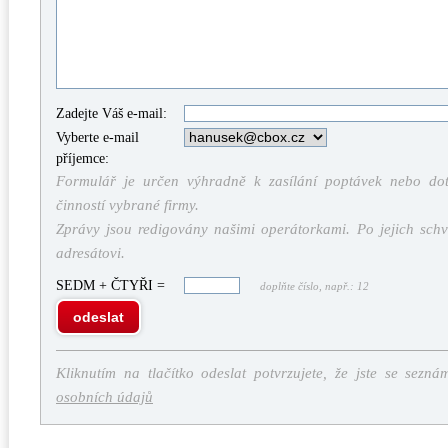
Zadejte Váš e-mail:
Vyberte e-mail
příjemce:
Formulář je určen výhradně k zasílání poptávek nebo dota
činností vybrané firmy.
Zprávy jsou redigovány našimi operátorkami. Po jejich schv
adresátovi.
SEDM + ČTYŘI =
doplňte číslo, např.: 12
odeslat
Kliknutím na tlačítko odeslat potvrzujete, že jste se sezná
osobních údajů