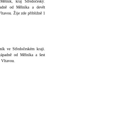
ělník, kraj Středočeský.
padně od Mělníka a devět
ltavou. Žije zde přibližně 1
ník ve Středočeském kraji.
ozápadně od Mělníka a šest
 Vltavou.