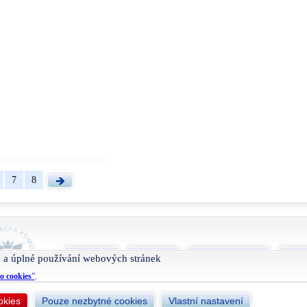
7
8
O projektu
Nápověda
Podmínky užívání
Smlu
 a úplné používání webových stránek
o cookies
”
.
okies
Pouze nezbytné cookies
Vlastní nastavení
Živéfirmy.cz