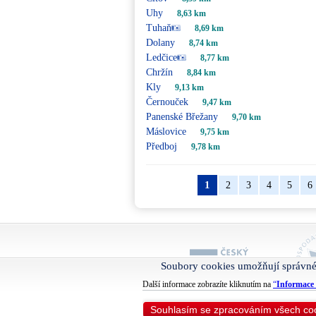
Uhy
8,63 km
Tuhaň
8,69 km
Dolany
8,74 km
Ledčice
8,77 km
Chržín
8,84 km
Kly
9,13 km
Černouček
9,47 km
Panenské Břežany
9,70 km
Máslovice
9,75 km
Předboj
9,78 km
1
2
3
4
5
6
Soubory cookies umožňují správné
Další informace zobrazíte kliknutím na
“
Informace 
Souhlasím se zpracováním všech co