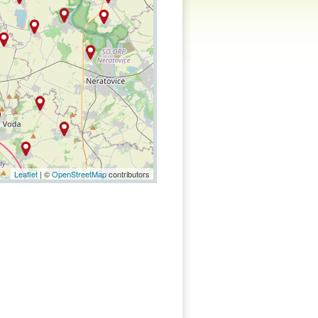
Leaflet
| ©
OpenStreetMap
contributors