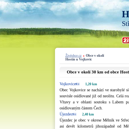
H
St
Živéobce.cz
Obce v okolí
Hostín u Vojkovic
Obce v okolí 30 km od obce Host
Vojkovice
1,20 km
Obec Vojkovice se nachází ve starobylé sí
souvisle osídlované již od neolitu. Celá r
Vltavy a v oblasti soutoku s Labem pat
osídlovaným částem Čech.
Újezdec
2,40 km
Újezdec je obec v okrese Mělník ve Stře
asi devět kilometrů jihozápadně od Mě