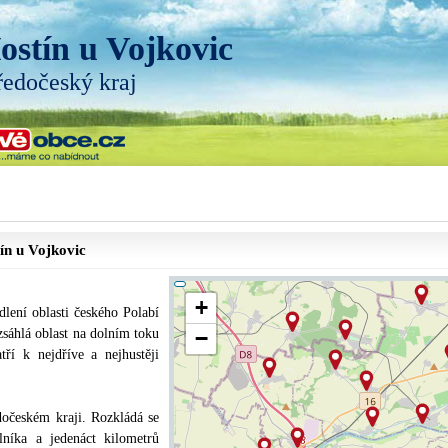
ostín u Vojkovic
ředočeský kraj
ín u Vojkovic
+
dlení oblasti českého Polabí
ozsáhlá oblast na dolním toku
−
ří k nejdříve a nejhustěji
dočeském kraji. Rozkládá se
lníka a jedenáct kilometrů