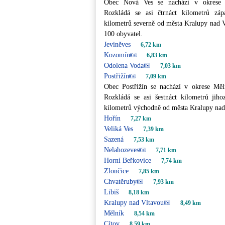
Obec Nová Ves se nachází v okrese M
Rozkládá se asi čtrnáct kilometrů zá
kilometrů severně od města Kralupy nad V
100 obyvatel.
Jeviněves
6,72 km
Kozomín
6,83 km
Odolena Voda
7,03 km
Postřižín
7,09 km
Obec Postřižín se nachází v okrese Měl
Rozkládá se asi šestnáct kilometrů jih
kilometrů východně od města Kralupy nad
Hořín
7,27 km
Veliká Ves
7,39 km
Sazená
7,53 km
Nelahozeves
7,71 km
Horní Beřkovice
7,74 km
Zlončice
7,85 km
Chvatěruby
7,93 km
Libiš
8,18 km
Kralupy nad Vltavou
8,49 km
Mělník
8,54 km
Cítov
8,59 km