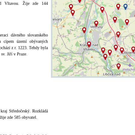
d Vltavou. Žije zde 144
raci dávného slovanského
ím cípem území obývaných
chází z r. 1223. Tehdy byla
sv. Jiří v Praze.
kraj Středočeský. Rozkládá
žije zde 585 obyvatel.