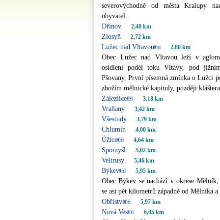
severovýchodně od města Kralupy na
obyvatel.
Dřínov
2,48 km
Zlosyň
2,72 km
Lužec nad Vltavou
2,80 km
Obec Lužec nad Vltavou leží v aglome
osídlení podél toku Vltavy, pod jižn
Pšovany. První písemná zmínka o Lužci po
zbožím mělnické kapituly, později kláštera 
Zálezlice
3,18 km
Vraňany
3,42 km
Všestudy
3,79 km
Chlumín
4,00 km
Úžice
4,64 km
Spomyšl
5,02 km
Veltrusy
5,46 km
Býkev
5,95 km
Obec Býkev se nachází v okrese Mělník, 
se asi pět kilometrů západně od Mělníka a 
Obříství
5,97 km
Nová Ves
6,05 km