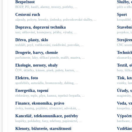
Bezpečnost
Služby, 
BOZP, PO, hasiči, alarmy, trezory, potřeby, ...
péče o tělo,
Cestovní ruch
Sport
zájezdy, pobyty, letenky, jízdenky, průvodcovské služby, ...
koupaliště,
Doprava, dopravní technika
Stavebni
taxi, stěhování, kontejnery, jeřáby, výtahy, ...
projekce, i
Dřevo, plasty, sklo
Strojíre
truhláři, pryž, vstřikování, zasklívání, porcelán, ...
CNC soustru
Drogerie, barvy, chemie
Technick
parfumerie, laky, stříkací pistole, malíři, maziva, ...
zkumavky, 
Ekologie, nerosty, obaly
Textil, 
ČOV, skládky, kámen, písek, palety, karton, ...
boty, lůžko
Elektro, foto
Tisk, kn
spotřebiče, autorádia, hromosvody, dabing, ...
vizitky, la
Energetika, topení
Úřady, 
elektrárny, teplo, plyn, kamna, tepelná čerpadla, ...
magistráty,
Finance, ekonomika, právo
Voda, v
úvěry, leasing, pojištění, účetnictví, advokáti, ...
koupelny, č
Kancelář, telekomunikace, potřeby
Výpočetn
kopírky, pokladny, faxy, telefony, papírnictví, ...
hardware, 
Klenoty, bižuterie, starožitnosti
Vzdělání