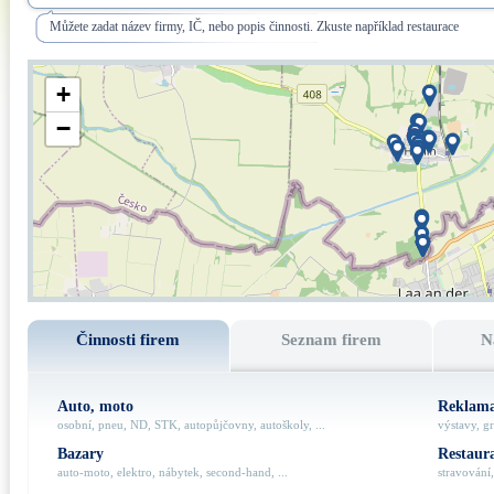
Můžete zadat název firmy, IČ, nebo popis činnosti. Zkuste například restaurace
+
−
Činnosti firem
Seznam firem
N
Auto, moto
Reklama
osobní, pneu, ND, STK, autopůjčovny, autoškoly, ...
výstavy, gr
Bazary
Restaur
auto-moto, elektro, nábytek, second-hand, ...
stravování,