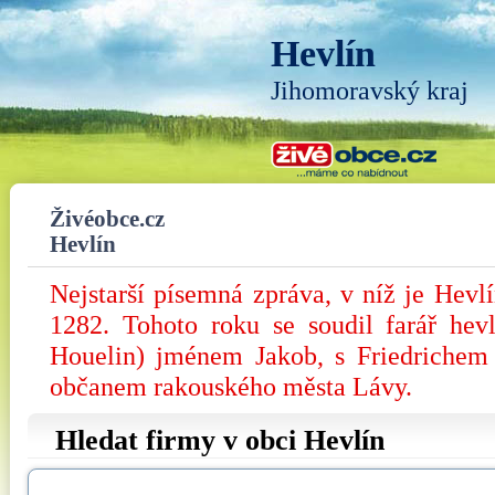
Hevlín
Jihomoravský kraj
Živéobce.cz
Hevlín
Nejstarší písemná zpráva, v níž je Hevl
1282. Tohoto roku se soudil farář hev
Houelin) jménem Jakob, s Friedrichem
občanem rakouského města Lávy.
Hledat firmy v obci Hevlín