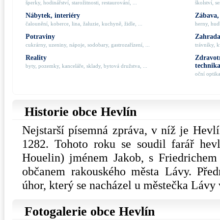
šperky, hodinářství, starožitnosti, restaurování, ...
školství, s
Nábytek, interiéry
Zábava,
čalounění, koberce, lina, žaluzie, kuchyně, židle, ...
herny, hudb
Potraviny
Zahrada,
cukrárny, uzeniny, nápoje, sodobary, gastrozařízení, ...
trávníky, k
Reality
Zdravotn
technik
byty, pozemky, kanceláře, sklady, bytová družstva, ...
oční optik
Historie obce Hevlín
Nejstarší písemná zpráva, v níž je Hevl
1282. Tohoto roku se soudil farář hev
Houelin) jménem Jakob, s Friedrichem
občanem rakouského města Lávy. Pře
úhor, který se nacházel u městečka Lávy
Fotogalerie obce Hevlín