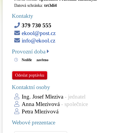
Datová schránka:
trt3di4
Kontakty
379 730 555
ekool@post.cz
info@ekool.cz
Provozní doba
Neděle
zavřeno
Odeslat poptávku
Kontaktní osoby
Ing. Josef Mleziva
- jednatel
Anna Mlezivová
- společnice
Petra Mlezivová
Webové prezentace