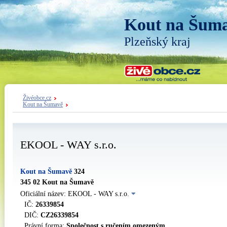
Kout na Šum
Plzeňský kraj
Živéobce.cz
Kout na Šumavě
EKOOL - WAY s.r.o.
Kout na Šumavě
324
345 02 Kout na Šumavě
Oficiální název: EKOOL - WAY s.r.o.
IČ:
26339854
DIČ:
CZ26339854
Právní forma:
Společnost s ručením omezeným