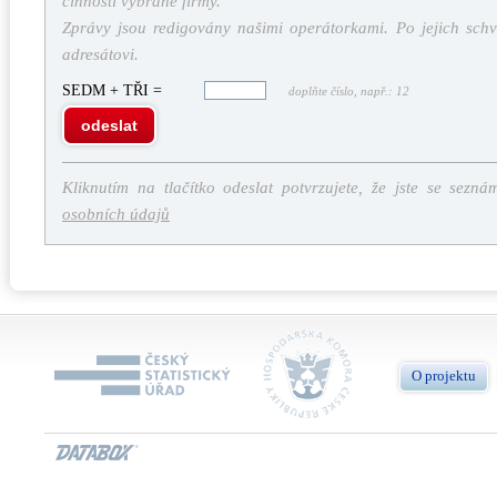
činností vybrané firmy.
Zprávy jsou redigovány našimi operátorkami. Po jejich schv
adresátovi.
SEDM + TŘI =
doplňte číslo, např.: 12
odeslat
Kliknutím na tlačítko odeslat potvrzujete, že jste se sezná
osobních údajů
O projektu